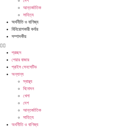
দেশ
আন্তর্জাতিক
সূচকে মন্দা: নিস্প্রাণ শেয়ারবাজার, নেপথ্যে কী?
পর্যাপ্ত ঘুমেও
সাহিত্য
অর্থনীতি ও বাণিজ্য
ক্লান্তি কাটছে না! আছে প্রতিকার
বিনিয়োগকারী কর্নার
সম্পাদকীয়
প্রচ্ছদ
শেয়ার বাজার
প্রাইস সেনসেটিভ
অন্যান্য
স্বাস্থ্য
বিনোদন
খেলা
দেশ
আন্তর্জাতিক
সাহিত্য
অর্থনীতি ও বাণিজ্য