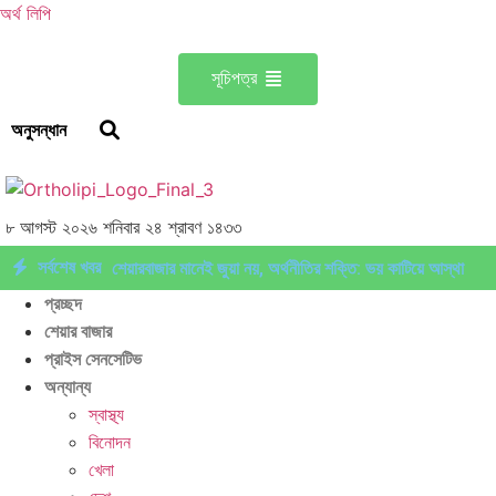
অর্থ লিপি
সূচিপত্র
অনুসন্ধান
৮ আগস্ট ২০২৬ শনিবার ২৪ শ্রাবণ ১৪৩৩
সর্বশেষ খবর
শেয়ারবাজার মানেই জুয়া নয়, অর্থনীতির শক্তি: ভয় কাটিয়ে আস্থা
প্রচ্ছদ
ফেরানোর এখনই সময়
মৌলিক ভিত্তিতে আলোচনায় ফাইনফুডস;
শেয়ার বাজার
প্রাইস সেনসেটিভ
আয়, নগদ প্রবাহ ও সম্পদে ধারাবাহিক প্রবৃদ্ধি
আশা দিয়ে শুরু,
অন্যান্য
হতাশায় শেষ! ডিএসইতে বিক্রির ঝড়, বাজার কি নতুন মোড়ের সামনে?
স্বাস্থ্য
বিনোদন
ইন্স্যুরেন্স শেয়ারের জোরে বাজারে প্রাণ ফিরছে, বাড়ছে লেনদেন,
খেলা
বাজারের পরবর্তী গন্তব্য কোথায়?
লেনদেন ১২০০ কোটি ছাড়ালেও