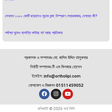
লেনদেন ১২০০ কোটি ছাড়ালেও সূচকে মন্দা: নিস্প্রাণ শেয়ারবাজার, নেপথ্যে কী?
পর্যাপ্ত ঘুমেও ক্লান্তি কাটছে না! আছে প্রতিকার
প্রকাশক ও সম্পাদকঃ মো. জসিম উদ্দিন তালুকদার
নির্বাহী সম্পাদকঃ টি এম মিলজার হোসেন
ইমেইল: info@ortholipi.com
যোগাযোগ ও বিজ্ঞাপন 01511459052
কপিরাইট © 2026 অর্থ লিপি