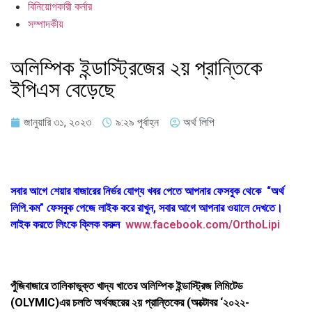
বিনিয়োগকারী কর্নার
সম্পাদকীয়
অলিম্পিক ইন্ডাস্ট্রিজের ২য় প্রান্তিকে
ইপিএস বেড়েছে
জানুয়ারি ৩১, ২০২৩
৯:২৯ পূর্বাহ্ন
অর্থ লিপি
সবার আগে শেয়ার বাজারের নির্ভর যোগ্য খবর পেতে আপনার ফেসবুক থেকে “অর্থ
লিপি.কম” ফেসবুক পেজে লাইক করে রাখুন, সবার আগে আপনার ওয়ালে দেখতে।
লাইক করতে লিংকে ক্লিক করুন
www.facebook.com/OrthoLipi
পুঁজিবাজারে তালিকাভুক্ত খাদ্য খাতের অলিম্পিক ইন্ডাস্ট্রিজ লিমিটেড
(OLYMIC)এর চলতি অর্থবছরের ২য় প্রান্তিকের (অক্টোবর ‘২০২২-