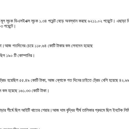
মূল সূচক ডিএসইএক্স সূচক ১.৩৪ পয়েন্ট বেড়ে অবস্থান করছে ৬২১১.০২ পয়েন্টে। এছাড়া ডি
৩ পয়েন্টে।
।আজ গতদিনের চেয়ে ১১৮.৬৪ কোটি টাকার কম লেনদেন হয়েছে
 ছিল ১৯০ টি কোম্পানির।
্রেড হয়েছিল ৫৫.৪৯ কোটি টাকা, আজ ব্লোকে গত দিনের চাইতে ট্রেড বেশি হয়েছে ৪২.৬৯
েন কম হয়েছে ১৬১.৩৩ কোটি টাকা।
ড়ার শীর্ষে ছিল আইটি খাতের শেয়ার।আজ দাম বৃদ্ধির শীর্ষ তালিকার প্রথমে ছিল ইনটেক ল