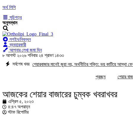
অর্থ লিপি
সূচিপত্র
অনুসন্ধান
লগইন/নিবন্ধন
ব্যবহারকারী
আপনার লেখা জমা দিন
৮ আগস্ট ২০২৬ শনিবার ২৪ শ্রাবণ ১৪৩৩
সর্বশেষ খবর
শেয়ারবাজার মানেই জুয়া নয়, অর্থনীতির শক্তি: ভয় কাটিয়ে আস্থা 
কি নতুন মোড়ের সামনে?
ইন্স্যুরেন্স শেয়ারের জোরে বাজারে প্র
প্রচ্ছদ
শেয়ার বাজ
আছে প্রতিকার
আজকের শেয়ার বাজারের চুম্বক খবরাখবর
এপ্রিল ৫, ২০২৩
৪:৪৭ অপরাহ্ন
স্টাফ রিপোর্টার