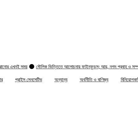
ফেরানোর এখনই সময়
মৌলিক ভিত্তিতে আলোচনায় ফাইনফুডস; আয়, নগদ প্রবাহ ও সম্পদে
াণ ফিরছে, বাড়ছে লেনদেন, বাজারের পরবর্তী গন্তব্য কোথায়?
লেনদেন ১২০০ কোটি ছাড়ালেও 
ার
প্রাইস সেনসেটিভ
অন্যান্য
অর্থনীতি ও বাণিজ্য
বিনিয়োগকারী