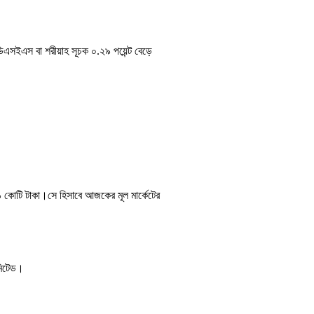
এসইএস বা শরীয়াহ সূচক ০.২৯ পয়েন্ট বেড়ে
 কোটি টাকা।সে হিসাবে আজকের মূল মার্কেটের
িমিটেড।