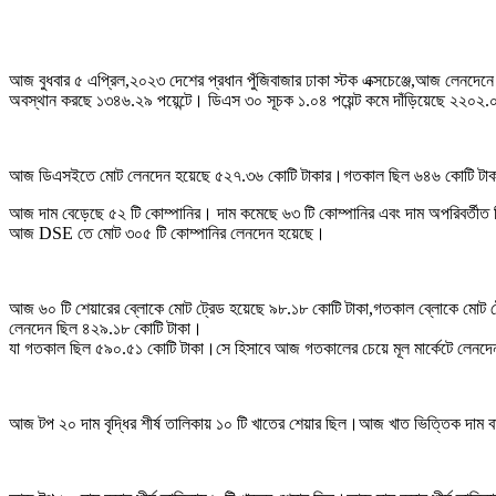
আজ বুধবার ৫ এপ্রিল,২০২৩ দেশের প্রধান পুঁজিবাজার ঢাকা স্টক এক্সচেঞ্জে,আজ লেনদেনে 
অবস্থান করছে ১৩৪৬.২৯ পয়েন্টে। ডিএস ৩০ সূচক ১.০৪ পয়েন্ট কমে দাঁড়িয়েছে ২২০২.০
আজ ডিএসইতে মোট লেনদেন হয়েছে ৫২৭.৩৬ কোটি টাকার।গতকাল ছিল ৬৪৬ কোটি টাকা
আজ দাম বেড়েছে ৫২ টি কোম্পানির। দাম কমেছে ৬৩ টি কোম্পানির এবং দাম অপরিবর্তীত
আজ DSE তে মোট ৩০৫ টি কোম্পানির লেনদেন হয়েছে।
আজ ৬০ টি শেয়ারের ব্লোকে মোট ট্রেড হয়েছে ৯৮.১৮ কোটি টাকা,গতকাল ব্লোকে মোট ট
লেনদেন ছিল ৪২৯.১৮ কোটি টাকা।
যা গতকাল ছিল ৫৯০.৫১ কোটি টাকা।সে হিসাবে আজ গতকালের চেয়ে মূল মার্কেটে লেনদ
আজ টপ ২০ দাম বৃদ্ধির শীর্ষ তালিকায় ১০ টি খাতের শেয়ার ছিল।আজ খাত ভিত্তিক দাম বা