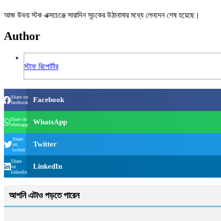
আজ উভয় স্টক এক্সচেঞ্জে সারাদিন সূচকের উঠানামার মধ্যে লেনদেন শেষ হয়েছে।
Author
স্টাফ রিপোর্টার
Share on
Facebook
facebook
Share on
WhatsApp
whatsapp
Share
Twitter
on
twitter
Share
LinkedIn
on
linkedin
আপনি এটাও পড়তে পারেন