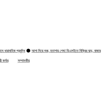
 ধারাবাহিক প্রবৃদ্ধি
আশা দিয়ে শুরু, হতাশায় শেষ! ডিএসইতে বিক্রির ঝড়, বাজার
সূচকে মন্দা: নিস্প্রাণ শেয়ারবাজার, নেপথ্যে কী?
পর্যাপ্ত ঘুমেও ক্লান্তি কাটছে না!
 কর্নার
সম্পাদকীয়