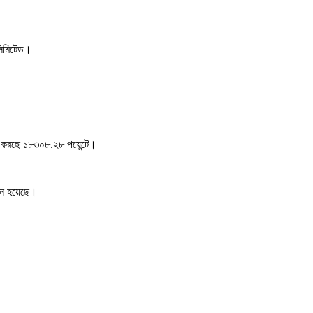
লিমিটেড।
ন করছে ১৮৩০৮.২৮ পয়েন্টে।
েন হয়েছে।