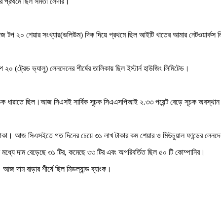
ার প্রথমে ছিল সমতা লেদার।
জ টপ ২০ শেয়ার সংখ্যার(ভলিউম) দিক দিয়ে প্রথমে ছিল আইটি খাতের আমার নেটওয়ার্কস 
২০ (ট্রেড ভ্যালু) লেনদেনের শীর্ষের তালিকায় ছিল ইস্টার্ন হাউজিং লিমিটেড।
ইতিবাচক ধারাতে ছিল।আজ সিএসই সার্বিক সূচক সিএএসপিআই ২.৩৩ পয়েন্ট বেড়ে সূচক অবস্থা
কা। আজ সিএসইতে গত দিনের চেয়ে ৩১ লাখ টাকার কম শেয়ার ও মিউচুয়াল ফান্ডের লেনদ
 মধ্যে দাম বেড়েছে ৩১ টির, কমেছে ৩৩ টির এবং অপরিবর্তিত ছিল ৫০ টি কোম্পানির।
জ দাম বাড়ার শীর্ষে ছিল মিডল্যান্ড ব্যাংক।