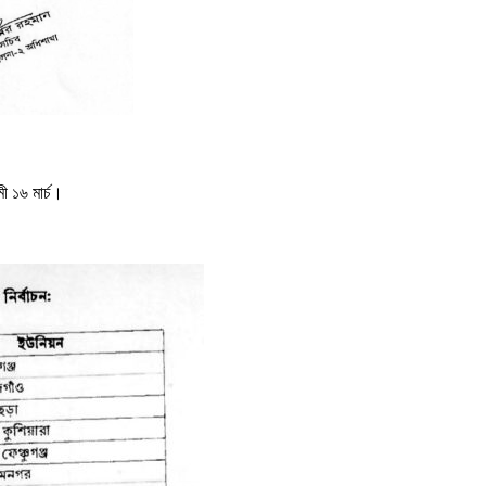
ী ১৬ মার্চ।