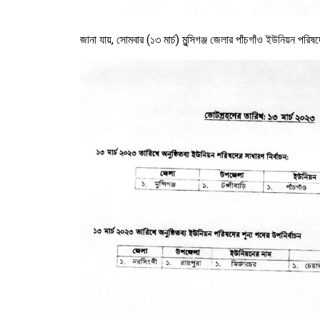
জানা যায়, সোমবার (১৩ মার্চ) মুন্সিগঞ্জ জেলার পাঁচগাঁও ইউনিয়ন পরি