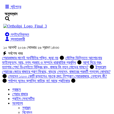
সূচিপত্র
অনুসন্ধান
লগইন/নিবন্ধন
ব্যবহারকারী
১০ আগস্ট ২০২৬ সোমবার ২৬ শ্রাবণ ১৪৩৩
সর্বশেষ খবর
শেয়ারবাজার মানেই অর্থনীতির শক্তি, জুয়া নয়
মৌলিক ভিত্তিতে আলোচনায়
ফাইনফুডস; আয়, নগদ প্রবাহ ও সম্পদে ধারাবাহিক প্রবৃদ্ধি
আশা দিয়ে শুরু,
হতাশায় শেষ! ডিএসইতে বিক্রির ঝড়, বাজার কি নতুন মোড়ের সামনে?
ইন্স্যুরেন্স
শেয়ারের জোরে বাজারে প্রাণ ফিরছে, বাড়ছে লেনদেন, বাজারের পরবর্তী গন্তব্য কোথায়?
লেনদেন ১২০০ কোটি ছাড়ালেও সূচকে মন্দা: নিস্প্রাণ শেয়ারবাজার, নেপথ্যে কী?
পর্যাপ্ত ঘুমেও ক্লান্তি কাটছে না! আছে প্রতিকার
প্রচ্ছদ
শেয়ার বাজার
প্রাইস সেনসেটিভ
অন্যান্য
স্বাস্থ্য
বিনোদন