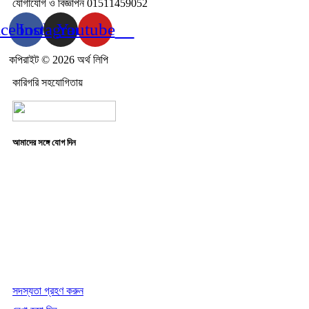
যোগাযোগ ও বিজ্ঞাপন 01511459052
acebook
Instagram
Youtube
কপিরাইট © 2026 অর্থ লিপি
কারিগরি সহযোগিতায়
আমাদের সঙ্গে যোগ দিন
সদস্যতা গ্রহণ করুন