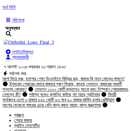
অর্থ লিপি
সূচিপত্র
অনুসন্ধান
লগইন/নিবন্ধন
ব্যবহারকারী
৭ আগস্ট ২০২৬ শুক্রবার ২৩ শ্রাবণ ১৪৩৩
সর্বশেষ খবর
আশা দিয়ে শুরু, হতাশায় শেষ! ডিএসইতে বিক্রির ঝড়, বাজার কি নতুন মোড়ের সামনে?
ইন্স্যুরেন্স শেয়ারের জোরে বাজারে প্রাণ ফিরছে, বাড়ছে লেনদেন, বাজারের পরবর্তী
গন্তব্য কোথায়?
লেনদেন ১২০০ কোটি ছাড়ালেও সূচকে মন্দা: নিস্প্রাণ শেয়ারবাজার,
নেপথ্যে কী?
পর্যাপ্ত ঘুমেও ক্লান্তি কাটছে না! আছে প্রতিকার
বিদায়ী
অর্থবছরে এলো ৩ হাজার ৫৫৮ কোটি ৯৩ লাখ ৯০ হাজার মার্কিন ডলার রেমিট্যান্স
আগের যেকেনো সময়ের চেয়ে বেশি খাদ্য মজুত আছে: খাদ্য মন্ত্রণালয়
প্রচ্ছদ
শেয়ার বাজার
প্রাইস সেনসেটিভ
অন্যান্য