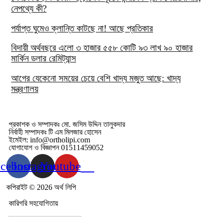
নেপথ্যে কী?
পর্যাপ্ত ঘুমেও ক্লান্তি কাটছে না! আছে প্রতিকার
বিদায়ী অর্থবছরে এলো ৩ হাজার ৫৫৮ কোটি ৯৩ লাখ ৯০ হাজার
মার্কিন ডলার রেমিট্যান্স
আগের যেকেনো সময়ের চেয়ে বেশি খাদ্য মজুত আছে: খাদ্য
মন্ত্রণালয়
প্রকাশক ও সম্পাদকঃ মো. জসিম উদ্দিন তালুকদার
নির্বাহী সম্পাদকঃ টি এম মিলজার হোসেন
ইমেইল: info@ortholipi.com
যোগাযোগ ও বিজ্ঞাপন 01511459052
acebook
Instagram
Youtube
কপিরাইট © 2026 অর্থ লিপি
কারিগরি সহযোগিতায়