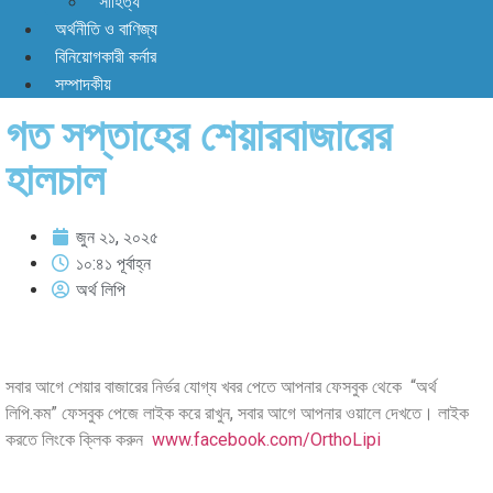
সাহিত্য
অর্থনীতি ও বাণিজ্য
বিনিয়োগকারী কর্নার
সম্পাদকীয়
গত সপ্তাহের শেয়ারবাজারের
হালচাল
জুন ২১, ২০২৫
১০:৪১ পূর্বাহ্ন
অর্থ লিপি
সবার আগে শেয়ার বাজারের নির্ভর যোগ্য খবর পেতে আপনার ফেসবুক থেকে “অর্থ
লিপি.কম” ফেসবুক পেজে লাইক করে রাখুন, সবার আগে আপনার ওয়ালে দেখতে। লাইক
করতে লিংকে ক্লিক করুন
www.facebook.com/OrthoLipi