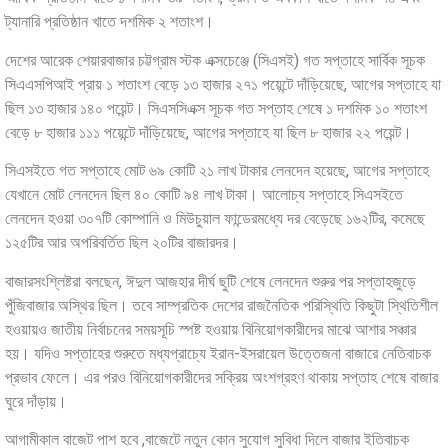
ট্যানারি প্রতিষ্ঠান খাতে দশমিক ২ শতাংশ।
দেশের আরেক শেয়ারবাজার চট্টগ্রাম স্টক এক্সচেঞ্জে (সিএসই) গত সপ্তাহে সার্বিক সূচক
সিএএসপিআই প্রায় ১ শতাংশ বেড়ে ১৩ হাজার ২৭১ পয়েন্টে দাঁড়িয়েছে, আগের সপ্তাহে যা
ছিল ১৩ হাজার ১৪০ পয়েন্ট। সিএসসিএক্স সূচক গত সপ্তাহ শেষে ১ দশমিক ১০ শতাংশ
বেড়ে ৮ হাজার ১১১ পয়েন্টে দাঁড়িয়েছে, আগের সপ্তাহে যা ছিল ৮ হাজার ২২ পয়েন্ট।
সিএসইতে গত সপ্তাহে মোট ৬৯ কোটি ২১ লাখ টাকার লেনদেন হয়েছে, আগের সপ্তাহে
যেখানে মোট লেনদেন ছিল ৪০ কোটি ৯৪ লাখ টাকা। আলোচ্য সপ্তাহে সিএসইতে
লেনদেন হওয়া ৩০৭টি কোম্পানি ও মিউচুয়াল ফান্ডেরমধ্যে দর বেড়েছে ১৬২টির, কমেছে
১২৫টির আর অপরিবর্তিত ছিল ২০টির বাজারদর।
বাজারসংশ্লিষ্টরা বলছেন, ঈদুল আজহার দীর্ঘ ছুটি শেষে লেনদেন শুরুর পর সপ্তাহজুড়ে
পুঁজিবাজার অস্থির ছিল। তবে সাম্প্রতিক দেশের রাজনৈতিক পরিস্থিতি কিছুটা স্থিতিশীল
হওয়ায়ও জাতীয় নির্বাচনের সময়সূচি স্পষ্ট হওয়ায় বিনিয়োগকারীদের মাঝে আশার সঞ্চার
হয়। যদিও সপ্তাহের শুরুতে মধ্যপ্রাচ্যে ইরান-ইসরায়েল উত্তেজনা বাজারে নেতিবাচক
প্রভাব ফেলে। এর পরও বিনিয়োগকারীদের সক্রিয় অংশগ্রহণ থাকায় সপ্তাহ শেষে বাজার
ঘুরে দাঁড়ায়।
আগামীকাল বাজেট পাশ হবে ,বাজেটে নতুন কোন সুযোগ সুবিধা দিলে বাজার ইতিবাচক