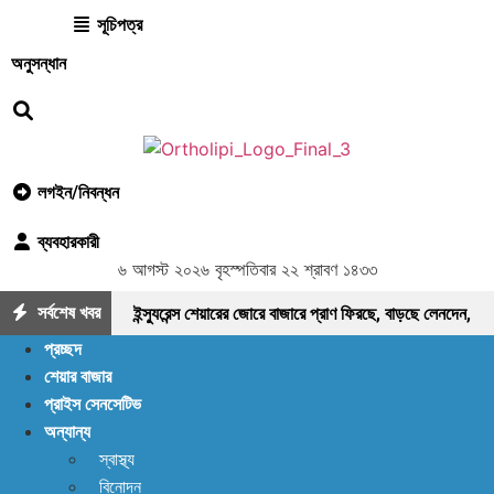
সূচিপত্র
অনুসন্ধান
লগইন/নিবন্ধন
ব্যবহারকারী
৬ আগস্ট ২০২৬ বৃহস্পতিবার ২২ শ্রাবণ ১৪৩৩
সর্বশেষ খবর
ইন্স্যুরেন্স শেয়ারের জোরে বাজারে প্রাণ ফিরছে, বাড়ছে লেনদেন,
প্রচ্ছদ
বাজারের পরবর্তী গন্তব্য কোথায়?
লেনদেন ১২০০ কোটি
শেয়ার বাজার
প্রাইস সেনসেটিভ
ছাড়ালেও সূচকে মন্দা: নিস্প্রাণ শেয়ারবাজার, নেপথ্যে কী?
অন্যান্য
পর্যাপ্ত ঘুমেও ক্লান্তি কাটছে না! আছে প্রতিকার
স্বাস্থ্য
বিনোদন