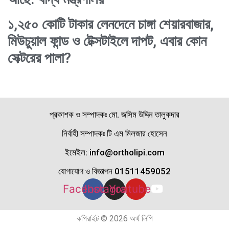
১,২৫০ কোটি টাকার লেনদেনে চাঙ্গা শেয়ারবাজার,
মিউচুয়াল ফান্ড ও টেক্সটাইলে দাপট, এবার কোন
সেক্টরের পালা?
প্রকাশক ও সম্পাদকঃ মো. জসিম উদ্দিন তালুকদার
নির্বাহী সম্পাদকঃ টি এম মিলজার হোসেন
ইমেইল: info@ortholipi.com
যোগাযোগ ও বিজ্ঞাপন 01511459052
Facebook
Instagram
Youtube
কপিরাইট © 2026 অর্থ লিপি