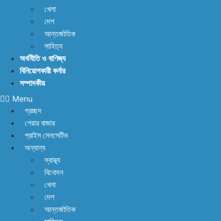
বিদায়ী অর্থবছরে এলো ৩ হাজার ৫৫৮ কোটি ৯৩ লাখ ৯০ হাজার
খেলা
মার্কিন ডলার রেমিট্যান্স
আগের যেকেনো সময়ের চেয়ে বেশি
দেশ
আন্তর্জাতিক
খাদ্য মজুত আছে: খাদ্য মন্ত্রণালয়
১,২৫০ কোটি টাকার
সাহিত্য
অর্থনীতি ও বাণিজ্য
লেনদেনে চাঙ্গা শেয়ারবাজার, মিউচুয়াল ফান্ড ও টেক্সটাইলে দাপট, এবার
বিনিয়োগকারী কর্নার
কোন সেক্টরের পালা?
সম্পাদকীয়
Menu
প্রচ্ছদ
শেয়ার বাজার
প্রাইস সেনসেটিভ
অন্যান্য
স্বাস্থ্য
বিনোদন
খেলা
দেশ
আন্তর্জাতিক