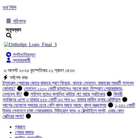
অর্থ লিপি
সূচিপত্র
অনুসন্ধান
লগইন/নিবন্ধন
ব্যবহারকারী
৬ আগস্ট ২০২৬ বৃহস্পতিবার ২২ শ্রাবণ ১৪৩৩
সর্বশেষ খবর
ইন্স্যুরেন্স শেয়ারের জোরে বাজারে প্রাণ ফিরছে, বাড়ছে লেনদেন, বাজারের পরবর্তী গন্তব্য
কোথায়?
লেনদেন ১২০০ কোটি ছাড়ালেও সূচকে মন্দা: নিস্প্রাণ শেয়ারবাজার,
নেপথ্যে কী?
পর্যাপ্ত ঘুমেও ক্লান্তি কাটছে না! আছে প্রতিকার
বিদায়ী
অর্থবছরে এলো ৩ হাজার ৫৫৮ কোটি ৯৩ লাখ ৯০ হাজার মার্কিন ডলার রেমিট্যান্স
আগের যেকেনো সময়ের চেয়ে বেশি খাদ্য মজুত আছে: খাদ্য মন্ত্রণালয়
১,২৫০ কোটি
টাকার লেনদেনে চাঙ্গা শেয়ারবাজার, মিউচুয়াল ফান্ড ও টেক্সটাইলে দাপট, এবার কোন
সেক্টরের পালা?
প্রচ্ছদ
শেয়ার বাজার
প্রাইস সেনসেটিভ