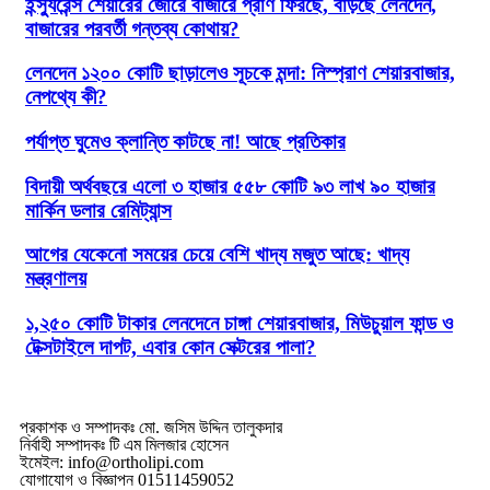
ইন্স্যুরেন্স শেয়ারের জোরে বাজারে প্রাণ ফিরছে, বাড়ছে লেনদেন,
বাজারের পরবর্তী গন্তব্য কোথায়?
লেনদেন ১২০০ কোটি ছাড়ালেও সূচকে মন্দা: নিস্প্রাণ শেয়ারবাজার,
নেপথ্যে কী?
পর্যাপ্ত ঘুমেও ক্লান্তি কাটছে না! আছে প্রতিকার
বিদায়ী অর্থবছরে এলো ৩ হাজার ৫৫৮ কোটি ৯৩ লাখ ৯০ হাজার
মার্কিন ডলার রেমিট্যান্স
আগের যেকেনো সময়ের চেয়ে বেশি খাদ্য মজুত আছে: খাদ্য
মন্ত্রণালয়
১,২৫০ কোটি টাকার লেনদেনে চাঙ্গা শেয়ারবাজার, মিউচুয়াল ফান্ড ও
টেক্সটাইলে দাপট, এবার কোন সেক্টরের পালা?
প্রকাশক ও সম্পাদকঃ মো. জসিম উদ্দিন তালুকদার
নির্বাহী সম্পাদকঃ টি এম মিলজার হোসেন
ইমেইল: info@ortholipi.com
যোগাযোগ ও বিজ্ঞাপন 01511459052