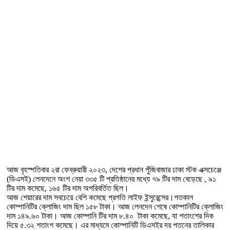
আজ বৃহস্পতিবার ২রা ফেব্রুয়ারী ২০২৩, দেশের প্রধান পুঁজিবাজার ঢাকা স্টক এক্সচেঞ্জে
(ডিএসই) লেনদেনে অংশ নেয়া ৩৩৫ টি প্রতিষ্ঠানের মধ্যে ৭৯ টির দাম বেড়েছে , ৯১
টির দাম কমেছে, ১৬৫ টির দাম অপরিবর্তিত ছিল।
আজ শেয়ারের দাম সবচেয়ে বেশি কমেছে প্রগতি লাইফ ইন্সুরেন্সের।গতকাল
কোম্পানিটির ক্লোজিং দাম ছিল ১৫৮ টাকা। আজ লেনদেন শেষে কোম্পানিটির ক্লোজিং
দাম ১৪৯.৬০ টাকা। আজ কোম্পানি টির দাম ৮.৪০ টাকা কমেছে, যা শতাংশের দিক
দিয়ে ৫.৩২ শতাংশ কমেছে। এর মাধ্যমে কোম্পানিটি ডিএসইর দর পতনের তালিকার