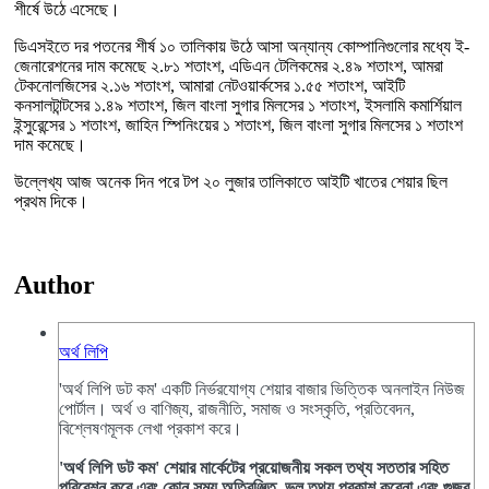
শীর্ষে উঠে এসেছে।
ডিএসইতে দর পতনের শীর্ষ ১০ তালিকায় উঠে আসা অন্যান্য কোম্পানিগুলোর মধ্যে ই-
জেনারেশনের দাম কমেছে ২.৮১ শতাংশ, এডিএন টেলিকমের ২.৪৯ শতাংশ, আমরা
টেকনোলজিসের ২.১৬ শতাংশ, আমারা নেটওয়ার্কসের ১.৫৫ শতাংশ, আইটি
কনসালটান্টসের ১.৪৯ শতাংশ, জিল বাংলা সুগার মিলসের ১ শতাংশ, ইসলামি কমার্শিয়াল
ইন্সুরেন্সের ১ শতাংশ, জাহিন স্পিনিংয়ের ১ শতাংশ, জিল বাংলা সুগার মিলসের ১ শতাংশ
দাম কমেছে।
উল্লেখ্য আজ অনেক দিন পরে টপ ২০ লুজার তালিকাতে আইটি খাতের শেয়ার ছিল
প্রথম দিকে।
Author
অর্থ লিপি
'অর্থ লিপি ডট কম' একটি নির্ভরযোগ্য শেয়ার বাজার ভিত্তিক অনলাইন নিউজ
পোর্টাল। অর্থ ও বাণিজ্য, রাজনীতি, সমাজ ও সংস্কৃতি, প্রতিবেদন,
বিশ্লেষণমূলক লেখা প্রকাশ করে।
'অর্থ লিপি ডট কম' শেয়ার মার্কেটের প্রয়োজনীয় সকল তথ্য সততার সহিত
পরিবেশন করে এবং কোন সময় অতিরঞ্জিত, ভুল তথ্য প্রকাশ করেনা এবং গুজব