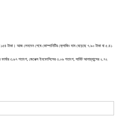
য় ১৫৪ টাকা। আজ লেনদেন শেষে কোম্পানিটির ক্লোজিং দাম বেড়েছে ৭.৯০ টাকা বা ৫.৪১
য়ন ফার্মার ৩.৬৭ শতাংশ, জেনেক্স ইনফোসিসের ৩.০৬ শতাংশ, সামিট আলায়্যান্সের ২.৭২