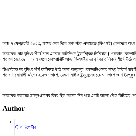
আজ ৭ ফেব্রুয়ারী ২০২৩, মাসের শেষ দিনে ঢাকা স্টক এক্সচেঞ্জে (ডিএসই) লেনদেনে অংশ ন
আজকের দাম বৃদ্ধির শীর্ষে চলে এসেছে অলিম্পিক ইন্ডাস্ট্রিজ লিমিটেড। গতকাল কোম্
শতাংশ বেড়েছে। এর মাধ্যমে কোম্পানিটি আজ ডিএসইর দর বৃদ্ধির তালিকার শীর্ষে উঠে
ডিএসইতে দর বৃদ্ধির শীর্ষ তালিকায় উঠে আসা অন্যান্য কোম্পানিগুলোর মধ্যে ইস্টার্ন 
শতাংশ, সোনালী আঁশের ২.২৩ শতাংশ, মেঘনা লাইফ ইন্সুরেন্সের ১.৮০ শতাংশ ও শাইনপুক
আজকের বাজারের উল্লেখযোগ্য বিষয় ছিল অনেক দিন পরে একটি ভালো মৌল ভিত্তির শেয়ার 
Author
স্টাফ রিপোর্টার