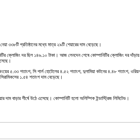
েয়া ৩৩৮টি প্রতিষ্ঠানের মধ্যে মাত্র ২৯টি শেয়ারের দাম বেড়েছে।
পানিটির ক্লোজিং দর ছিল ১৪৬.১০ টাকা। আজ লেনদেন শেষে কোম্পানিটির ক্লোজিং দর দাঁড়া
 এসেছে।
হাউজিংয়ের ৫.৩৩ শতাংশ, সি পার্ল হোটেলের ৪.৫২ শতাংশ, দুলামিয়া কটনের ৪.৪৮ শতাংশ, ওরি
ুর সিরামিকসের ১.৫৪ শতাংশ দাম বেড়েছে।
দাম বাড়ার শীর্ষে উঠে এসেছে। কোম্পানিটি হলো অলিম্পিক ইন্ডাস্ট্রিজ লিমিটেড।