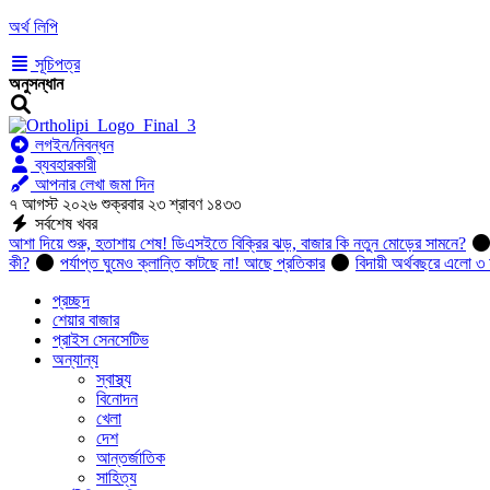
অর্থ লিপি
সূচিপত্র
অনুসন্ধান
লগইন/নিবন্ধন
ব্যবহারকারী
আপনার লেখা জমা দিন
৭ আগস্ট ২০২৬ শুক্রবার ২৩ শ্রাবণ ১৪৩৩
সর্বশেষ খবর
আশা দিয়ে শুরু, হতাশায় শেষ! ডিএসইতে বিক্রির ঝড়, বাজার কি নতুন মোড়ের সামনে?
কী?
পর্যাপ্ত ঘুমেও ক্লান্তি কাটছে না! আছে প্রতিকার
বিদায়ী অর্থবছরে এলো ৩ 
প্রচ্ছদ
শেয়ার বাজার
প্রাইস সেনসেটিভ
অন্যান্য
স্বাস্থ্য
বিনোদন
খেলা
দেশ
আন্তর্জাতিক
সাহিত্য