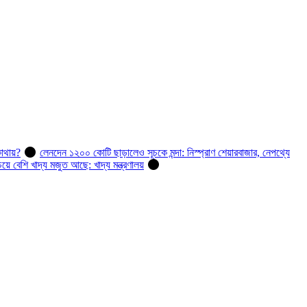
োথায়?
লেনদেন ১২০০ কোটি ছাড়ালেও সূচকে মন্দা: নিস্প্রাণ শেয়ারবাজার, নেপথ্যে
 বেশি খাদ্য মজুত আছে: খাদ্য মন্ত্রণালয়