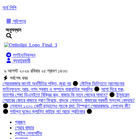
অর্থ লিপি
সূচিপত্র
অনুসন্ধান
লগইন/নিবন্ধন
ব্যবহারকারী
৯ আগস্ট ২০২৬ রবিবার ২৫ শ্রাবণ ১৪৩৩
সর্বশেষ খবর
শেয়ারবাজার মানেই অর্থনীতির শক্তি, জুয়া নয়
মৌলিক ভিত্তিতে আলোচনায়
ফাইনফুডস; আয়, নগদ প্রবাহ ও সম্পদে ধারাবাহিক প্রবৃদ্ধি
আশা দিয়ে শুরু,
হতাশায় শেষ! ডিএসইতে বিক্রির ঝড়, বাজার কি নতুন মোড়ের সামনে?
ইন্স্যুরেন্স
শেয়ারের জোরে বাজারে প্রাণ ফিরছে, বাড়ছে লেনদেন, বাজারের পরবর্তী গন্তব্য কোথায়?
লেনদেন ১২০০ কোটি ছাড়ালেও সূচকে মন্দা: নিস্প্রাণ শেয়ারবাজার, নেপথ্যে কী?
পর্যাপ্ত ঘুমেও ক্লান্তি কাটছে না! আছে প্রতিকার
প্রচ্ছদ
শেয়ার বাজার
প্রাইস সেনসেটিভ
অন্যান্য