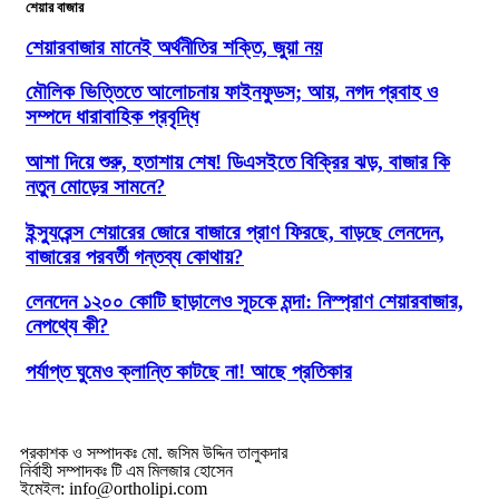
শেয়ার বাজার
শেয়ারবাজার মানেই অর্থনীতির শক্তি, জুয়া নয়
মৌলিক ভিত্তিতে আলোচনায় ফাইনফুডস; আয়, নগদ প্রবাহ ও
সম্পদে ধারাবাহিক প্রবৃদ্ধি
আশা দিয়ে শুরু, হতাশায় শেষ! ডিএসইতে বিক্রির ঝড়, বাজার কি
নতুন মোড়ের সামনে?
ইন্স্যুরেন্স শেয়ারের জোরে বাজারে প্রাণ ফিরছে, বাড়ছে লেনদেন,
বাজারের পরবর্তী গন্তব্য কোথায়?
লেনদেন ১২০০ কোটি ছাড়ালেও সূচকে মন্দা: নিস্প্রাণ শেয়ারবাজার,
নেপথ্যে কী?
পর্যাপ্ত ঘুমেও ক্লান্তি কাটছে না! আছে প্রতিকার
প্রকাশক ও সম্পাদকঃ মো. জসিম উদ্দিন তালুকদার
নির্বাহী সম্পাদকঃ টি এম মিলজার হোসেন
ইমেইল: info@ortholipi.com