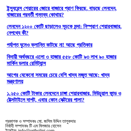
ইন্স্যুরেন্স শেয়ারের জোরে বাজারে প্রাণ ফিরছে, বাড়ছে লেনদেন,
বাজারের পরবর্তী গন্তব্য কোথায়?
লেনদেন ১২০০ কোটি ছাড়ালেও সূচকে মন্দা: নিস্প্রাণ শেয়ারবাজার,
নেপথ্যে কী?
পর্যাপ্ত ঘুমেও ক্লান্তি কাটছে না! আছে প্রতিকার
বিদায়ী অর্থবছরে এলো ৩ হাজার ৫৫৮ কোটি ৯৩ লাখ ৯০ হাজার
মার্কিন ডলার রেমিট্যান্স
আগের যেকেনো সময়ের চেয়ে বেশি খাদ্য মজুত আছে: খাদ্য
মন্ত্রণালয়
১,২৫০ কোটি টাকার লেনদেনে চাঙ্গা শেয়ারবাজার, মিউচুয়াল ফান্ড ও
টেক্সটাইলে দাপট, এবার কোন সেক্টরের পালা?
প্রকাশক ও সম্পাদকঃ মো. জসিম উদ্দিন তালুকদার
নির্বাহী সম্পাদকঃ টি এম মিলজার হোসেন
ইমেইল: info@ortholipi.com