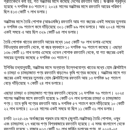
প্রতিবেদনে বলা হয়, গত অক্টোবর মাসে কমেছে দেশের রফতানি আয়। ঋণাত্মক প্রবৃদ্ধি
হয়েছে ৭ দশমিক ৪৩ শতাংশ। ২০২৪ সালের অক্টোবর মাসে রফতানি আয়ের পরিমাণ
ছিল ৪১৩ কোটি ৭ লাখ ডলার।
অক্টোবর মাসে তৈরি পোশাক (আরএমজি) রফতানি আয় গত বছরের একই সময়ের তুলনায়
৮ দশমিক ৩৯ শতাংশ কমে দাঁড়িয়েছে ৩০১ কোটি ৯৯ লাখ ডলারে। আর ২০২৪ সালের
একই সময়ে এ আয় ছিল ৩২৯ কোটি ৬৪ লাখ ডলার।
তৈরি পোশাক খাতের রফতানি আয়ের মধ্যে ১৬৫ কোটি ৭৮ লাখ ডলার এসেছে
নিটওয়্যার রফতানি থেকে, যা বছর ব্যবধানে ১০ দশমিক ৭৬ শতাংশ কমেছে। এছাড়া
১৩৬ কোটি ২১ লাখ ডলার এসেছে ওভেন পোশাক রফতানি থেকে, যা গত বছরের একই
সময়ের তুলনায় কমেছে ৫ দশমিক ৩৩ শতাংশ।
ইপিবির তথ্যানুযায়ী, অক্টোবর মাসে অন্যান্য উল্লেখযোগ্য খাতের মধ্যে হোম টেক্সটাইল
ও চামড়া ও চামড়াজাত পণ্য রফতানি বাড়লেও কৃষি পণ্যের কমেছে। অক্টোবর মাসে গত
বছরের একই সময়ের তুলনায় হোম টেক্সটাইলের রফতানি আয় ১৩ দশমিক ৯৫ শতাংশ
বেড়ে দাঁড়িয়েছে ৭ কোটি ২৪ লাখ ডলারে।
এছাড়া চামড়া ও চামড়াজাত পণ্যের রফতানি বেড়েছে ১২ দশমিক ৭৬ শতাংশ। ২০২৫
সালের অক্টোবর মাসে রফতানি হয়েছে ৯ কোটি ৩৭ লাখ ডলারের চামড়া ও চামড়াজাত
পণ্য। তবে কৃষি পণ্যের রফতানি আয় ৯ দশমিক ৫৭ শতাংশ কমে দাঁড়িয়েছে ১০ কোটি
২২ লাখ ডলারে। ২০২৪ সালের একই সময়ে যা ছিল ১১ কোটি ৩১ লাখ ডলার।
চলতি ২০২৫-২৬ অর্থবছরের প্রথম চার মাসে (জুলাই-অক্টোবর) তৈরি পোশাক, ওষুধ
এবং চামড়াসহ ২৭ ধরনের পণ্য বিশ্ববাজারে রফতানি হয়েছে। এ সময় বাংলাদেশ থেকে
রফতানি হয়েছে ১ হাজার ৬১৩ কোটি ৭০ লাখ মার্কিন ডলারের পণ্য, যা ২০২৪-২৫