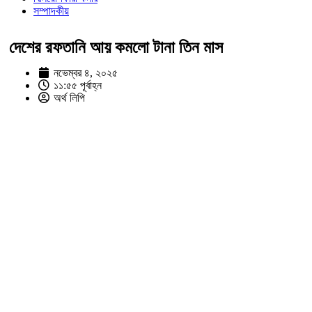
সম্পাদকীয়
দেশের রফতানি আয় কমলো টানা তিন মাস
নভেম্বর ৪, ২০২৫
১১:৫৫ পূর্বাহ্ন
অর্থ লিপি