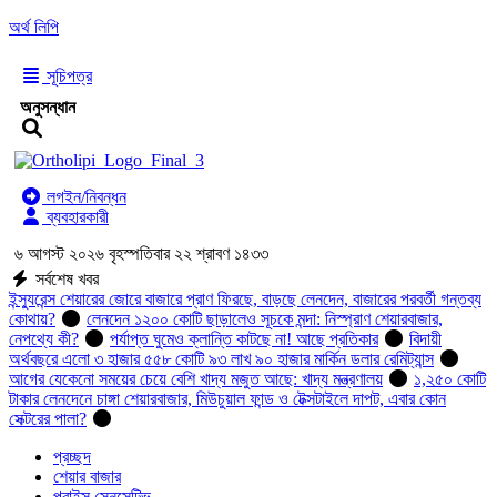
অর্থ লিপি
সূচিপত্র
অনুসন্ধান
লগইন/নিবন্ধন
ব্যবহারকারী
৬ আগস্ট ২০২৬ বৃহস্পতিবার ২২ শ্রাবণ ১৪৩৩
সর্বশেষ খবর
ইন্স্যুরেন্স শেয়ারের জোরে বাজারে প্রাণ ফিরছে, বাড়ছে লেনদেন, বাজারের পরবর্তী গন্তব্য
কোথায়?
লেনদেন ১২০০ কোটি ছাড়ালেও সূচকে মন্দা: নিস্প্রাণ শেয়ারবাজার,
নেপথ্যে কী?
পর্যাপ্ত ঘুমেও ক্লান্তি কাটছে না! আছে প্রতিকার
বিদায়ী
অর্থবছরে এলো ৩ হাজার ৫৫৮ কোটি ৯৩ লাখ ৯০ হাজার মার্কিন ডলার রেমিট্যান্স
আগের যেকেনো সময়ের চেয়ে বেশি খাদ্য মজুত আছে: খাদ্য মন্ত্রণালয়
১,২৫০ কোটি
টাকার লেনদেনে চাঙ্গা শেয়ারবাজার, মিউচুয়াল ফান্ড ও টেক্সটাইলে দাপট, এবার কোন
সেক্টরের পালা?
প্রচ্ছদ
শেয়ার বাজার
প্রাইস সেনসেটিভ