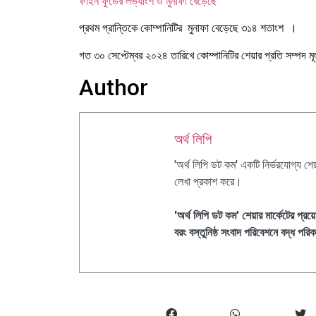
ফাইন ফুডের লভ্যাংশ ও মুনাফা বেড়েছে
প্রথম প্রান্তিকে
কোম্পানিটির
মুনাফা বেড়েছে ৩১৪ শতাংশ ।
গত
৩০
সেপ্টেম্বর
২০২৪
তারিখে
কোম্পানিটির
শেয়ার
প্রতি
সম্পদ
মূ
Author
অর্থ লিপি
'অর্থ লিপি ডট কম' একটি নির্ভরযোগ্য শ
লেখা প্রকাশ করে।
'অর্থ লিপি ডট কম' শেয়ার মার্কেটের প
বরং বস্তুনিষ্ঠ সংবাদ পরিবেশনে বদ্ধ পর