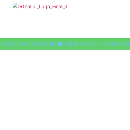
প্রবাহ ও সম্পদে ধারাবাহিক প্রবৃদ্ধি
আশা দিয়ে শুরু, হতাশায় শেষ! ডিএসইতে বিক্
র্তী গন্তব্য কোথায়?
লেনদেন ১২০০ কোটি ছাড়ালেও সূচকে মন্দা: নিস্প্রাণ শেয়ারবাজ
 কোটি ৯৩ লাখ ৯০ হাজার মার্কিন ডলার রেমিট্যান্স