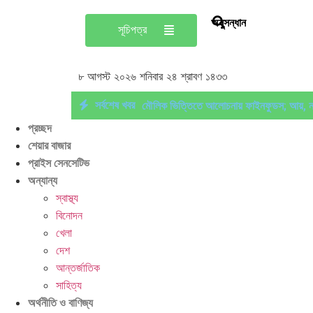
অনুসন্ধান
সূচিপত্র
৮ আগস্ট ২০২৬ শনিবার ২৪ শ্রাবণ ১৪৩৩
সর্বশেষ খবর
মৌলিক ভিত্তিতে আলোচনায় ফাইনফুডস; আয়, নগদ 
প্রচ্ছদ
বাজারে প্রাণ ফিরছে, বাড়ছে লেনদেন, বাজারের পরব
শেয়ার বাজার
প্রাইস সেনসেটিভ
প্রতিকার
বিদায়ী অর্থবছরে এলো ৩ হাজার ৫৫৮
অন্যান্য
স্বাস্থ্য
বিনোদন
খেলা
দেশ
আন্তর্জাতিক
সাহিত্য
অর্থনীতি ও বাণিজ্য