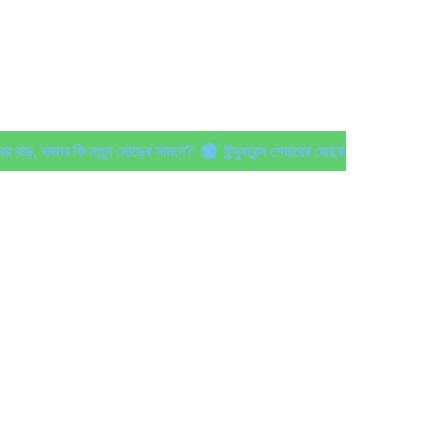
রির ঝড়, বাজার কি নতুন মোড়ের সামনে?
ইন্স্যুরেন্স শেয়ারের জোরে
ার, নেপথ্যে কী?
পর্যাপ্ত ঘুমেও ক্লান্তি কাটছে না! আছে