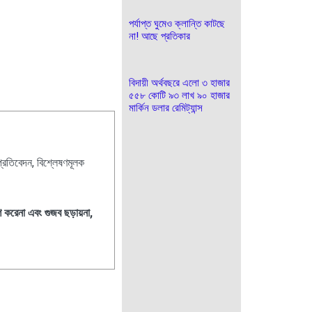
পর্যাপ্ত ঘুমেও ক্লান্তি কাটছে
না! আছে প্রতিকার
বিদায়ী অর্থবছরে এলো ৩ হাজার
৫৫৮ কোটি ৯৩ লাখ ৯০ হাজার
মার্কিন ডলার রেমিট্যান্স
প্রতিবেদন, বিশ্লেষণমূলক
শ করেনা এবং গুজব ছড়ায়না,