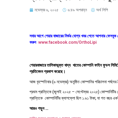
নভেম্বর ৬, ২০২৫
৬:৪৯ অপরাহ্ন
অর্থ লিপি
সবার আগে শেয়ার বাজারের নির্ভর যোগ্য খবর পেতে আপনার ফেসবু
করুন
www.facebook.com/OrthoLipi
শেয়ারবাজারে তালিকাভুক্ত খাদ্য
খাতের কোম্পানি ফাইন ফুডস লিমি
প্রতিবেদন
প্রকাশ
করেছে।
আজ বৃহস্পতিবার (
৬
নভেম্বর)
অনুষ্ঠিত
কোম্পানির
পরিচালনা
পর্ষদের
প্রথম
প্রান্তিকে
(
জুলাই
২০২৫
–
সেপ্টেম্বর
২০২৫
)
কোম্পানিটির
প্রান্তিকে
কোম্পানিটির ক্যাশফ্লো ছিল ১.৬১ টাকা, যা গত বছর এ
আরও পড়ুন …