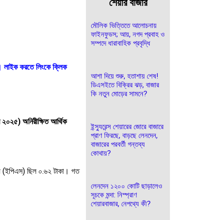
শেয়ার বাজার
মৌলিক ভিত্তিতে আলোচনায়
ফাইনফুডস; আয়, নগদ প্রবাহ ও
সম্পদে ধারাবাহিক প্রবৃদ্ধি
। লাইক করতে লিংকে ক্লিক
আশা দিয়ে শুরু, হতাশায় শেষ!
ডিএসইতে বিক্রির ঝড়, বাজার
কি নতুন মোড়ের সামনে?
বর ২০২৫
)
অনিরীক্ষিত
আর্থিক
ইন্স্যুরেন্স শেয়ারের জোরে বাজারে
প্রাণ ফিরছে, বাড়ছে লেনদেন,
বাজারের পরবর্তী গন্তব্য
কোথায়?
য়
(
ইপিএস
)
ছিল
০.৬২
টাকা।
গত
লেনদেন ১২০০ কোটি ছাড়ালেও
সূচকে মন্দা: নিস্প্রাণ
শেয়ারবাজার, নেপথ্যে কী?