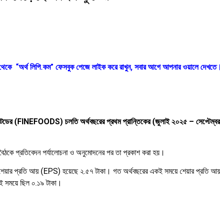
ক থেকে “অর্থ লিপি.কম” ফেসবুক পেজে লাইক করে রাখুন, সবার আগে আপনার ওয়ালে দেখতে
টেডের
(FINEFOODS)
চলতি
অর্থবছরের
প্রথম
প্রান্তিকের
(
জুলাই
২০২৫
–
সেপ্টেম্
বৈঠকে
প্রতিবেদন
পর্যালোচনা
ও
অনুমোদনের
পর
তা
প্রকাশ
করা
হয়।
শেয়ার
প্রতি
আয়
(EPS)
হয়েছে
২.৫৭
টাকা।
গত
অর্থবছরের
একই
সময়ে
শেয়ার
প্রতি
আ
কই সময়ে ছিল ০.১৯ টাকা।