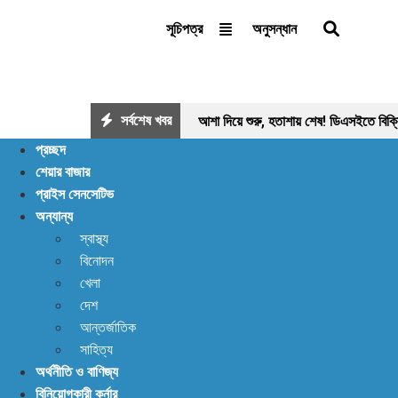
অনুসন্ধান
সূচিপত্র
সর্বশেষ খবর
আশা দিয়ে শুরু, হতাশায় শেষ! ডিএসইতে বিক্
প্রচ্ছদ
লেনদেন ১২০০ কোটি ছাড়ালেও সূচকে মন্দা: নিস
শেয়ার বাজার
প্রাইস সেনসেটিভ
লাখ ৯০ হাজার মার্কিন ডলার রেমিট্যান্স
অন্যান্য
স্বাস্থ্য
বিনোদন
খেলা
দেশ
আন্তর্জাতিক
সাহিত্য
অর্থনীতি ও বাণিজ্য
বিনিয়োগকারী কর্নার