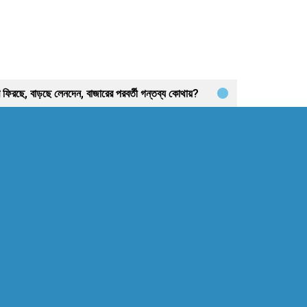
রাণ ফিরছে, বাড়ছে লেনদেন, বাজারের পরবর্তী গন্তব্য কোথায়?
রতিকার
বিদায়ী অর্থবছরে এলো ৩ হাজার ৫৫৮ কোটি ৯৩