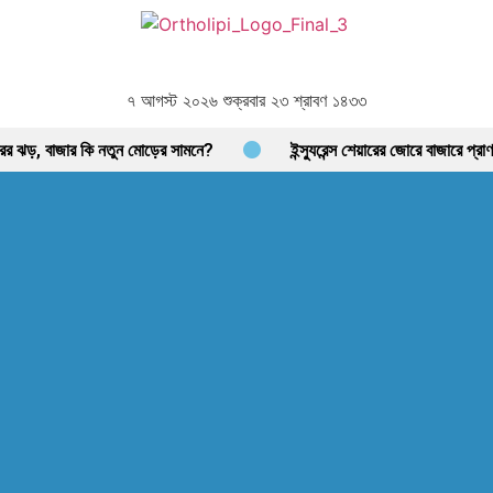
৭ আগস্ট ২০২৬ শুক্রবার ২৩ শ্রাবণ ১৪৩৩
রির ঝড়, বাজার কি নতুন মোড়ের সামনে?
ইন্স্যুরেন্স শেয়ারের জোরে বাজারে প্
্প্রাণ শেয়ারবাজার, নেপথ্যে কী?
পর্যাপ্ত ঘুমেও ক্লান্তি কাটছে না! আছে প্
আগের যেকেনো সময়ের চেয়ে বেশি খাদ্য মজুত আছে: খাদ্য মন্ত্রণালয়