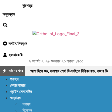
সূচিপত্র
অনুসন্ধান
লগইন/নিবন্ধন
ব্যবহারকারী
৭ আগস্ট ২০২৬ শুক্রবার ২৩ শ্রাবণ ১৪৩৩
সর্বশেষ খবর
আশা দিয়ে শুরু, হতাশায় শেষ! ডিএসইতে বিক্রির ঝড়, বাজার কি
প্রচ্ছদ
নতুন মোড়ের সামনে?
ইন্স্যুরেন্স শেয়ারের জোরে বাজারে
শেয়ার বাজার
প্রাইস সেনসেটিভ
প্রাণ ফিরছে, বাড়ছে লেনদেন, বাজারের পরবর্তী গন্তব্য কোথায়?
অন্যান্য
লেনদেন ১২০০ কোটি ছাড়ালেও সূচকে মন্দা: নিস্প্রাণ
স্বাস্থ্য
বিনোদন