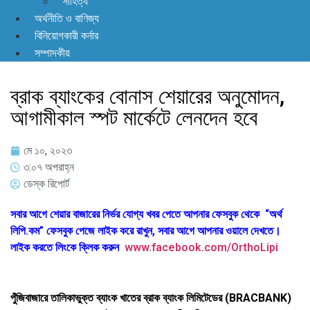
সাহিত্য
অর্থনীতি ও বাণিজ্য
বিনিয়োগকারী কর্নার
সম্পাদকীয়
ব্রাক ব্যাংকের বোনাস শেয়ারের অনুমোদন,
আগামীকাল স্পট মার্কেটে লেনদেন হবে
মে ১০, ২০২৩
৩:০৭ অপরাহ্ন
ডেস্ক রিপোর্ট
সবার আগে শেয়ার বাজারের নির্ভর যোগ্য খবর পেতে আপনার ফেসবুক থেকে “অর্থ
লিপি.কম” ফেসবুক পেজে লাইক করে রাখুন, সবার আগে আপনার ওয়ালে দেখতে।
লাইক করতে লিংকে ক্লিক করুন
www.facebook.com/OrthoLipi
পুঁজিবাজারে তালিকাভুক্ত ব্যাংক খাতের ব্রাক ব্যাংক লিমিটেডের (BRACBANK)