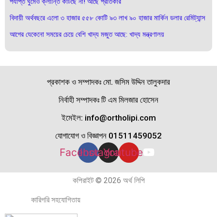
পর্যাপ্ত ঘুমেও ক্লান্তি কাটছে না! আছে প্রতিকার
বিদায়ী অর্থবছরে এলো ৩ হাজার ৫৫৮ কোটি ৯৩ লাখ ৯০ হাজার মার্কিন ডলার রেমিট্যান্স
আগের যেকেনো সময়ের চেয়ে বেশি খাদ্য মজুত আছে: খাদ্য মন্ত্রণালয়
প্রকাশক ও সম্পাদকঃ মো. জসিম উদ্দিন তালুকদার
নির্বাহী সম্পাদকঃ টি এম মিলজার হোসেন
ইমেইল: info@ortholipi.com
যোগাযোগ ও বিজ্ঞাপন 01511459052
Facebook
Instagram
Youtube
কপিরাইট © 2026 অর্থ লিপি
কারিগরি সহযোগিতায়