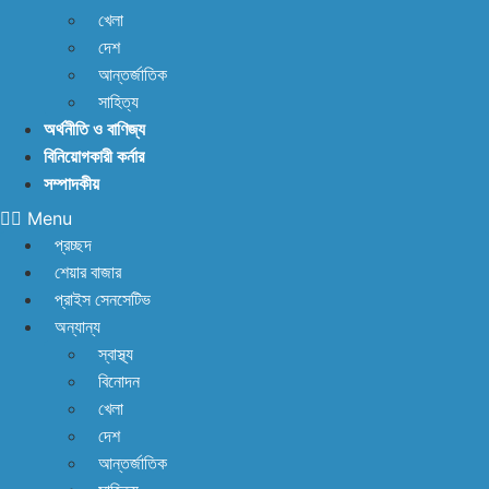
শেয়ারবাজার, নেপথ্যে কী?
পর্যাপ্ত ঘুমেও ক্লান্তি কাটছে
খেলা
না! আছে প্রতিকার
বিদায়ী অর্থবছরে এলো ৩ হাজার ৫৫৮
দেশ
আন্তর্জাতিক
কোটি ৯৩ লাখ ৯০ হাজার মার্কিন ডলার রেমিট্যান্স
আগের
সাহিত্য
অর্থনীতি ও বাণিজ্য
যেকেনো সময়ের চেয়ে বেশি খাদ্য মজুত আছে: খাদ্য মন্ত্রণালয়
বিনিয়োগকারী কর্নার
সম্পাদকীয়
Menu
প্রচ্ছদ
শেয়ার বাজার
প্রাইস সেনসেটিভ
অন্যান্য
স্বাস্থ্য
বিনোদন
খেলা
দেশ
আন্তর্জাতিক