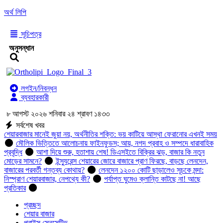
অর্থ লিপি
সূচিপত্র
অনুসন্ধান
লগইন/নিবন্ধন
ব্যবহারকারী
৮ আগস্ট ২০২৬ শনিবার ২৪ শ্রাবণ ১৪৩৩
সর্বশেষ খবর
শেয়ারবাজার মানেই জুয়া নয়, অর্থনীতির শক্তি: ভয় কাটিয়ে আস্থা ফেরানোর এখনই সময়
মৌলিক ভিত্তিতে আলোচনায় ফাইনফুডস; আয়, নগদ প্রবাহ ও সম্পদে ধারাবাহিক
প্রবৃদ্ধি
আশা দিয়ে শুরু, হতাশায় শেষ! ডিএসইতে বিক্রির ঝড়, বাজার কি নতুন
মোড়ের সামনে?
ইন্স্যুরেন্স শেয়ারের জোরে বাজারে প্রাণ ফিরছে, বাড়ছে লেনদেন,
বাজারের পরবর্তী গন্তব্য কোথায়?
লেনদেন ১২০০ কোটি ছাড়ালেও সূচকে মন্দা:
নিস্প্রাণ শেয়ারবাজার, নেপথ্যে কী?
পর্যাপ্ত ঘুমেও ক্লান্তি কাটছে না! আছে
প্রতিকার
প্রচ্ছদ
শেয়ার বাজার
প্রাইস সেনসেটিভ