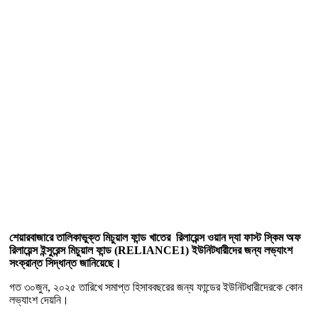
শেয়ারবাজারে তালিকাভুক্ত মিচুয়াল ফান্ড খাতের রিলায়েন্স ওয়ান দ্যা ফাস্ট স্কিম অফ
রিলায়েন্স ইন্সুরেন্স মিচুয়াল ফান্ড (RELIANCE1) ইউনিটধারীদের জন্য লভ্যাংশ
সংক্রান্ত সিদ্ধান্ত জানিয়েছে।
গত ৩০জুন, ২০২৫ তারিখে সমাপ্ত হিসাববছরের জন্য ফান্ডের ইউনিটধারীদেরকে কোন
লভ্যাংশ দেয়নি।