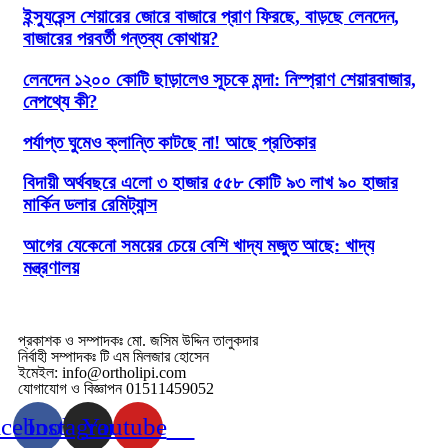
ইন্স্যুরেন্স শেয়ারের জোরে বাজারে প্রাণ ফিরছে, বাড়ছে লেনদেন,
বাজারের পরবর্তী গন্তব্য কোথায়?
লেনদেন ১২০০ কোটি ছাড়ালেও সূচকে মন্দা: নিস্প্রাণ শেয়ারবাজার,
নেপথ্যে কী?
পর্যাপ্ত ঘুমেও ক্লান্তি কাটছে না! আছে প্রতিকার
বিদায়ী অর্থবছরে এলো ৩ হাজার ৫৫৮ কোটি ৯৩ লাখ ৯০ হাজার
মার্কিন ডলার রেমিট্যান্স
আগের যেকেনো সময়ের চেয়ে বেশি খাদ্য মজুত আছে: খাদ্য
মন্ত্রণালয়
প্রকাশক ও সম্পাদকঃ মো. জসিম উদ্দিন তালুকদার
নির্বাহী সম্পাদকঃ টি এম মিলজার হোসেন
ইমেইল: info@ortholipi.com
যোগাযোগ ও বিজ্ঞাপন 01511459052
acebook
Instagram
Youtube