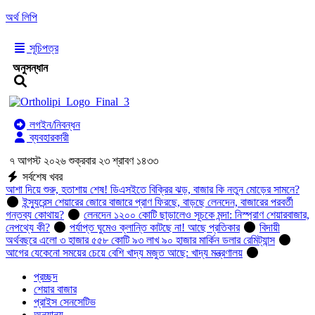
অর্থ লিপি
সূচিপত্র
অনুসন্ধান
লগইন/নিবন্ধন
ব্যবহারকারী
৭ আগস্ট ২০২৬ শুক্রবার ২৩ শ্রাবণ ১৪৩৩
সর্বশেষ খবর
আশা দিয়ে শুরু, হতাশায় শেষ! ডিএসইতে বিক্রির ঝড়, বাজার কি নতুন মোড়ের সামনে?
ইন্স্যুরেন্স শেয়ারের জোরে বাজারে প্রাণ ফিরছে, বাড়ছে লেনদেন, বাজারের পরবর্তী
গন্তব্য কোথায়?
লেনদেন ১২০০ কোটি ছাড়ালেও সূচকে মন্দা: নিস্প্রাণ শেয়ারবাজার,
নেপথ্যে কী?
পর্যাপ্ত ঘুমেও ক্লান্তি কাটছে না! আছে প্রতিকার
বিদায়ী
অর্থবছরে এলো ৩ হাজার ৫৫৮ কোটি ৯৩ লাখ ৯০ হাজার মার্কিন ডলার রেমিট্যান্স
আগের যেকেনো সময়ের চেয়ে বেশি খাদ্য মজুত আছে: খাদ্য মন্ত্রণালয়
প্রচ্ছদ
শেয়ার বাজার
প্রাইস সেনসেটিভ
অন্যান্য