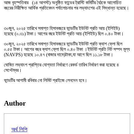
আজ বৃহস্পতিবার (১৪ আগস্ট) অনুষ্ঠিত ফান্ডের ট্রাস্টি কমিটির বৈঠকে আলোচিত
বছরের নিরীক্ষিত আর্থিক প্রতিবেদন পর্যালোচনার পর লভ্যাংশের এই সিদ্ধান্ত হয়েছে।
৩০জুন, ২০২৫ তারিখে সমাপ্ত হিসাববছরে ফান্ডটির ইউনিট প্রতি আয় (ইপিইউ)
হয়েছে (০.৩১) টাকা। আগের বছর ইউনিট প্রতি আয় (ইপিইউ) ছিল ০.৪০ টাকা।
৩০জুন, ২০২৫ তারিখে সমাপ্ত হিসাববছরে ফান্ডটির ইউনিট প্রতি ক্যাশ ফ্লো ছিল
০.৫৫ টাকা। আগের বছর ক্যাশ ফ্লো ছিল ০.৪০ টাকা ।ইউনিট প্রতি নিট সম্পদ মূল্য
(NAVPS) হয়েছে ১০.৪৭ (বাজার দামে)টাকা,যা আগে ছিল ১১.১৮ টাকা।
ঘোষিত লভ্যাংশ প্রাপ্তির যোগ্যতা নির্ধারণে রেকর্ড তারিখ নির্ধারণ করা হয়েছে ৪
সেপ্টেম্বর।
ফান্ডটির আগামী রবিবার নো লিমিট প্রাইজে লেনদেন হবে।
Author
অর্থ লিপি