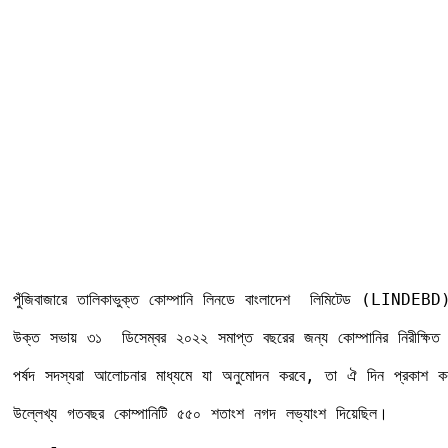
পুঁজিবাজারে তালিকাভুক্ত কোম্পানি লিনডে বাংলাদেশ  লিমিটেড (LINDEBD)
উক্ত সভায় ৩১  ডিসেম্বর ২০২২ সমাপ্ত বছরের জন্য কোম্পানির নিরীক্ষিত
পর্ষদ সদস্যরা আলোচনার মাধ্যমে যা অনুমোদন করবে, তা ঐ দিন প্রকাশ করব
উল্লেখ্য গতবছর কোম্পানিটি ৫৫০ শতাংশ নগদ লভ্যাংশ দিয়েছিল।