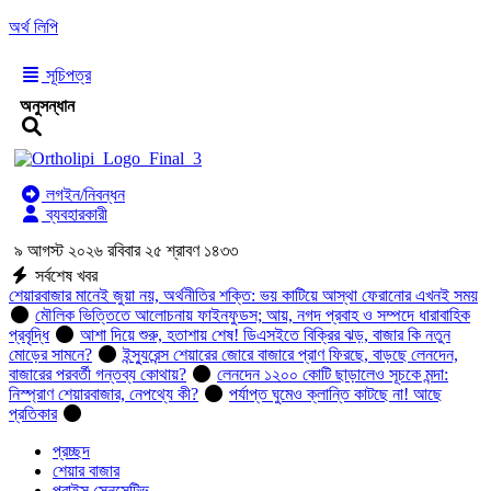
অর্থ লিপি
সূচিপত্র
অনুসন্ধান
লগইন/নিবন্ধন
ব্যবহারকারী
৯ আগস্ট ২০২৬ রবিবার ২৫ শ্রাবণ ১৪৩৩
সর্বশেষ খবর
শেয়ারবাজার মানেই জুয়া নয়, অর্থনীতির শক্তি: ভয় কাটিয়ে আস্থা ফেরানোর এখনই সময়
মৌলিক ভিত্তিতে আলোচনায় ফাইনফুডস; আয়, নগদ প্রবাহ ও সম্পদে ধারাবাহিক
প্রবৃদ্ধি
আশা দিয়ে শুরু, হতাশায় শেষ! ডিএসইতে বিক্রির ঝড়, বাজার কি নতুন
মোড়ের সামনে?
ইন্স্যুরেন্স শেয়ারের জোরে বাজারে প্রাণ ফিরছে, বাড়ছে লেনদেন,
বাজারের পরবর্তী গন্তব্য কোথায়?
লেনদেন ১২০০ কোটি ছাড়ালেও সূচকে মন্দা:
নিস্প্রাণ শেয়ারবাজার, নেপথ্যে কী?
পর্যাপ্ত ঘুমেও ক্লান্তি কাটছে না! আছে
প্রতিকার
প্রচ্ছদ
শেয়ার বাজার
প্রাইস সেনসেটিভ