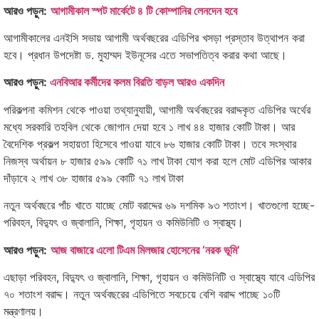
আরও পড়ুন:
আগামীকাল স্পট মার্কেটে ৪ টি কোম্পানির লেনদেন হবে
আগামীকালের এনইসি সভায় আগামী অর্থবছরের এডিপির খসড়া প্রস্তাব উত্থাপন করা
হবে। প্রধান উপদেষ্টা ড. মুহাম্মদ ইউনূসের এতে সভাপতিত্ব করার কথা আছে।
আরও পড়ুন:
এনবিআর কর্মীদের কলম বিরতি বাড়ল আরও একদিন
পরিকল্পনা কমিশন থেকে পাওয়া তথ্যানুযায়ী, আগামী অর্থবছরের বরাদ্দকৃত এডিপির অর্থের
মধ্যে সরকারি তহবিল থেকে জোগান দেয়া হবে ১ লাখ ৪৪ হাজার কোটি টাকা। আর
বৈদেশিক প্রকল্প সহায়তা হিসেবে পাওয়া যাবে ৮৬ হাজার কোটি টাকা। তবে সংস্থার
নিজস্ব অর্থায়ন ৮ হাজার ৫৯৯ কোটি ৭১ লাখ টাকা যোগ করা হলে মোট এডিপির আকার
দাঁড়াবে ২ লাখ ৩৮ হাজার ৫৯৯ কোটি ৭১ লাখ টাকা
নতুন অর্থবছরে পাঁচ খাতে যাচ্ছে মোট বরাদ্দের ৬৯ দশমিক ৯৩ শতাংশ। খাতগুলো হচ্ছে-
পরিবহন, বিদ্যুৎ ও জ্বালানি, শিক্ষা, গৃহায়ন ও কমিউনিটি ও স্বাস্থ্য।
আরও পড়ুন:
আজ বাজারে এলো টিএম মিলজার হোসেনের ‘নরক ভূমি’
এছাড়া পরিবহন, বিদ্যুৎ ও জ্বালানি, শিক্ষা, গৃহায়ন ও কমিউনিটি ও স্বাস্থ্যে যাবে এডিপির
৭০ শতাংশ বরাদ্দ। নতুন অর্থবছরের এডিপিতে সবচেয়ে বেশি বরাদ্দ পাচ্ছে ১০টি
মন্ত্রণালয়।