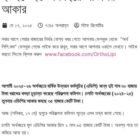
আকার
মে ১৭, ২০২৫
৭:৪৫ অপরাহ্ন
স্টাফ রিপোর্টার
সবার আগে শেয়ার বাজারের নির্ভর যোগ্য খবর পেতে আপনার ফেসবুক থেকে “অর্থ
লিপি.কম” ফেসবুক পেজে লাইক করে রাখুন, সবার আগে আপনার ওয়ালে দেখতে। লাইক
করতে লিংকে ক্লিক করুন
www.facebook.com/OrthoLipi
আগামী ২০২৫-২৬ অর্থবছরে বার্ষিক উন্নয়ন কর্মসূচির (এডিপি) জন্য দুই লাখ ৩০ হাজার
টাকা বরাদ্দের খসড়া চূড়ান্ত করেছে পরিকল্পনা কমিশন। চলতি অর্থবছরের (২০২৪-২৫)
তুলনায় এডিপির আকার কমছে ৩৫ হাজার কোটি টাকা।
আজ (শনিবার, ১৭ মে) দুপুরে পরিকল্পনা কমিশন সূত্রে এসব তথ্য জানা গেছে।
চলতি অর্থবছরে মূল এডিপির আকার ছিল ২ লাখ ৬৫ হাজার কোটি টাকা। অবশ্য পরে তা
কমিয়ে আনা হয়।