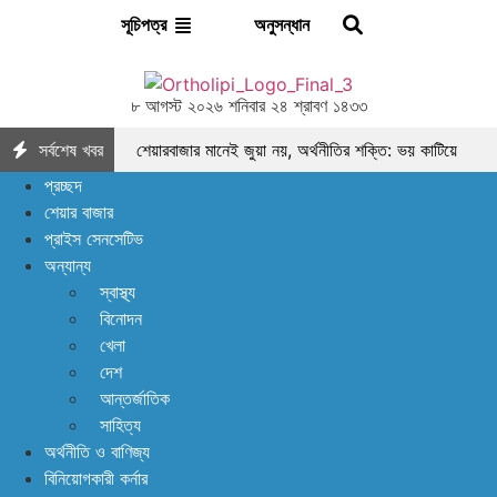
অনুসন্ধান
সূচিপত্র
৮ আগস্ট ২০২৬ শনিবার ২৪ শ্রাবণ ১৪৩৩
সর্বশেষ খবর
শেয়ারবাজার মানেই জুয়া নয়, অর্থনীতির শক্তি: ভয় কাটিয়ে
প্রচ্ছদ
আস্থা ফেরানোর এখনই সময়
মৌলিক ভিত্তিতে
শেয়ার বাজার
প্রাইস সেনসেটিভ
আলোচনায় ফাইনফুডস; আয়, নগদ প্রবাহ ও সম্পদে ধারাবাহিক
অন্যান্য
প্রবৃদ্ধি
আশা দিয়ে শুরু, হতাশায় শেষ! ডিএসইতে
স্বাস্থ্য
বিনোদন
বিক্রির ঝড়, বাজার কি নতুন মোড়ের সামনে?
ইন্স্যুরেন্স
খেলা
দেশ
শেয়ারের জোরে বাজারে প্রাণ ফিরছে, বাড়ছে লেনদেন, বাজারের
আন্তর্জাতিক
পরবর্তী গন্তব্য কোথায়?
লেনদেন ১২০০ কোটি
সাহিত্য
অর্থনীতি ও বাণিজ্য
ছাড়ালেও সূচকে মন্দা: নিস্প্রাণ শেয়ারবাজার, নেপথ্যে কী?
বিনিয়োগকারী কর্নার