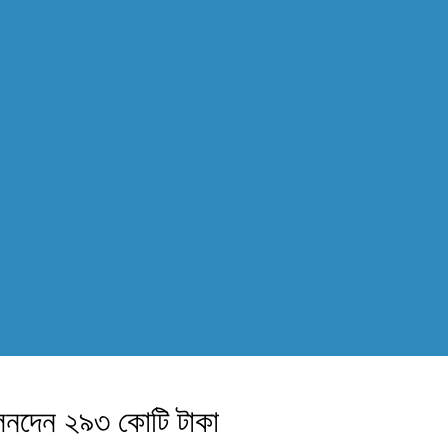
 লেনদেন ২৯৩ কোটি টাকা