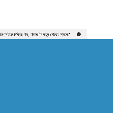
! ডিএসইতে বিক্রির ঝড়, বাজার কি নতুন মোড়ের সামনে?
ালেও সূচকে মন্দা: নিস্প্রাণ শেয়ারবাজার, নেপথ্যে কী?
ার রেমিট্যান্স