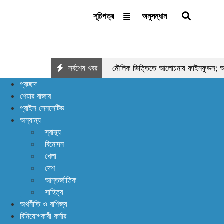
অনুসন্ধান
সূচিপত্র
সর্বশেষ খবর
মৌলিক ভিত্তিতে আলোচনায় ফাইনফুডস; আয়,
প্রচ্ছদ
ইন্স্যুরেন্স শেয়ারের জোরে বাজারে প্রাণ ফি
শেয়ার বাজার
প্রাইস সেনসেটিভ
পর্যাপ্ত ঘুমেও ক্লান্তি কাটছে না! আছে প্র
অন্যান্য
স্বাস্থ্য
বিনোদন
খেলা
দেশ
আন্তর্জাতিক
সাহিত্য
অর্থনীতি ও বাণিজ্য
বিনিয়োগকারী কর্নার