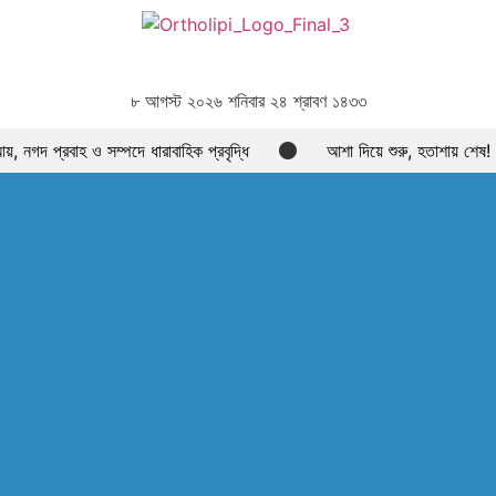
৮ আগস্ট ২০২৬ শনিবার ২৪ শ্রাবণ ১৪৩৩
 নগদ প্রবাহ ও সম্পদে ধারাবাহিক প্রবৃদ্ধি
আশা দিয়ে শুরু, হতাশায় শেষ
রছে, বাড়ছে লেনদেন, বাজারের পরবর্তী গন্তব্য কোথায়?
লেনদেন ১২০০ কোটি ছাড়
তিকার
বিদায়ী অর্থবছরে এলো ৩ হাজার ৫৫৮ কোটি ৯৩ লাখ ৯০ হাজার মার্কিন ডল