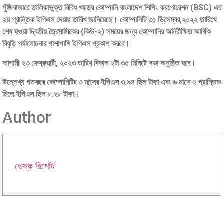
পুঁজিবাজারে তালিকাভুক্ত বিবিধ খাতের কোম্পানি বাংলাদেশ শিপিং করপোরেশন (BSC) এর
২য় প্রান্তিক ইপিএস দেয়ার তারিখ জানিয়েছে। কোম্পানিটি ৩১ ডিসেম্বর,২০২২ তারিখে
শেষ হওয়া দ্বিতীয় ত্রৈমাসিকের (কিউ-২) সময়ের জন্য কোম্পানির অনিরীক্ষিত আর্থিক
বিবৃতি পর্যালোচনার পাশাপাশি ইপিএস প্রকাশ করবে।
আগামী ২৩ ফেব্রুয়ারী, ২০২৩ তারিখ বিকাল ২টা ৩৫ মিনিটে সভা অনুষ্ঠিত হবে।
উল্লেখ্য গতবছর কোম্পানিটির ৩ মাসের ইপিএস ৩.৯৪ ছিল টাকা এবং ৬ মাসে ২ প্রান্তিক
মিলে ইপিএস ছিল ৮.২৮ টাকা।
Author
ডেস্ক রিপোর্ট