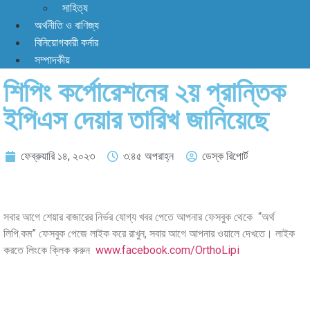
সাহিত্য
অর্থনীতি ও বাণিজ্য
বিনিয়োগকারী কর্নার
সম্পাদকীয়
শিপিং কর্পোরেশনের ২য় প্রান্তিক
ইপিএস দেয়ার তারিখ জানিয়েছে
ফেব্রুয়ারি ১৪, ২০২৩
৩:৪৫ অপরাহ্ন
ডেস্ক রিপোর্ট
সবার আগে শেয়ার বাজারের নির্ভর যোগ্য খবর পেতে আপনার ফেসবুক থেকে “অর্থ
লিপি.কম” ফেসবুক পেজে লাইক করে রাখুন, সবার আগে আপনার ওয়ালে দেখতে। লাইক
করতে লিংকে ক্লিক করুন
www.facebook.com/OrthoLipi