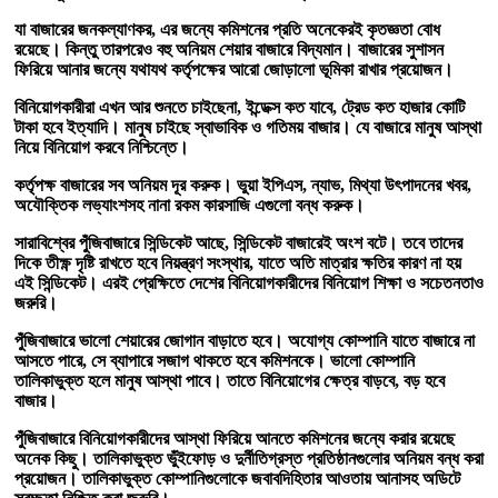
যা
বাজারের
জন
কল্যাণকর
,
এর
জন্যে
কমিশনের
প্রতি
অনেকেরই
কৃতজ্ঞতা
বোধ
রয়েছে। কিন্তু
তারপরেও
বহু
অনিয়ম
শেয়ার
বাজারে
বিদ্যমান।
বাজারের
সুশাসন
ফিরিয়ে
আনার
জন্যে
যথাযথ
কর্তৃপক্ষের
আরো
জোড়ালো
ভূমিকা
রাখার
প্রয়োজন।
বিনিয়োগকারীরা
এখন
আর
শুনতে
চাইছেনা
,
ইন্ডেক্স
কত
যাবে
,
ট্রেড
কত
হাজার
কোটি
টাকা
হবে
ইত্যাদি।
মানুষ
চাইছে
স্বাভাবিক
ও
গতিময়
বাজার।
যে
বাজারে
মানুষ
আস্থা
নিয়ে
বিনিয়োগ
করবে
নিশ্চিন্তে।
কর্তৃপক্ষ
বাজারের
সব
অনিয়ম
দূর
করুক।
ভুয়া
ইপিএস
,
ন্যাভ
,
মিথ্যা
উৎপাদনের
খবর
,
অযৌক্তিক
লভ্যাংশসহ
নানা
রকম
কারসাজি
এগুলো
বন্ধ
করুক।
সারাবিশ্বের
পুঁজিবাজারে
সিন্ডিকেট
আছে
,
সিন্ডিকেট
বাজারেই
অংশ
বটে।
তবে
তাদের
দিকে
তীক্ষ্ণ
দৃষ্টি
রাখতে
হবে
নিয়ন্ত্রণ
সংস্থার
,
যাতে
অতি
মাত্রার
ক্ষতির
কারণ
না
হয়
এই
সিন্ডিকেট।
এরই
প্রেক্ষিতে
দেশের
বিনিয়োগকারীদের
বিনিয়োগ
শিক্ষা
ও
সচেতনতাও
জরুরি।
পুঁজিবাজারে
ভালো
শেয়ারের
জোগান
বাড়াতে
হবে।
অযোগ্য
কোম্পানি
যাতে
বাজারে
না
আসতে
পারে
,
সে
ব্যাপারে
সজাগ
থাকতে
হবে
কমিশনকে।
ভালো
কোম্পানি
তালিকাভুক্ত
হলে
মানুষ
আস্থা
পাবে।
তাতে
বিনিয়োগের
ক্ষেত্র
বাড়বে
,
বড়
হবে
বাজার।
পুঁজিবাজারে
বিনিয়োগকারীদের
আস্থা
ফিরিয়ে
আনতে
কমিশনের
জন্যে
করার
রয়েছে
অনেক
কিছু।
তালিকাভুক্ত
ভুঁইফোড়
ও
দুর্নীতিগ্রস্ত
প্রতিষ্ঠানগুলোর
অনিয়ম
বন্ধ
করা
প্রয়োজন।
তালিকাভুক্ত
কোম্পানি
গুলোকে
জবাবদিহিতার
আওতায়
আনাসহ
অডিটে