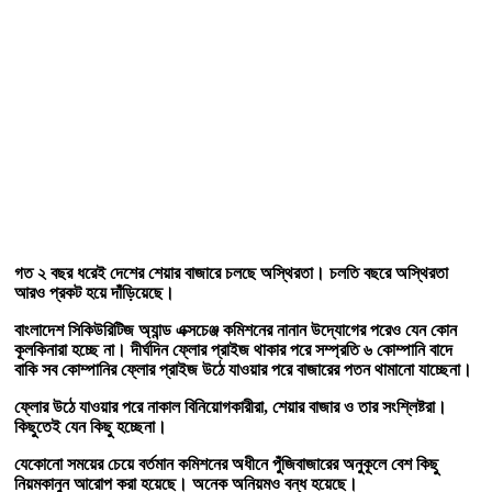
গত
২
বছর
ধরেই
দেশের
শেয়ার
বাজারে
চলছে
অস্থিরতা। চলতি
বছরে
অস্থিরতা
আরও
প্রকট
হয়ে
দাঁড়িয়েছে।
বাংলাদেশ
সিকিউরিটিজ
অ্যান্ড
এক্সচেঞ্জ
কমিশনের
নানান
উদ্যোগের
পরেও
যেন
কোন
কূলকিনারা
হচ্ছে
না। দীর্ঘদিন
ফ্লোর
প্রাইজ
থাকার
পরে
সম্প্রতি
৬
কোম্পানি
বাদে
বাকি
সব
কোম্পানির
ফ্লোর
প্রাইজ
উঠে
যাওয়ার
পরে
বাজারের
পতন
থামানো
যাচ্ছেনা।
ফ্লোর
উঠে
যাওয়ার
পরে
নাকাল
বিনিয়োগকারীরা
,
শেয়ার
বাজার
ও
তার
সংশ্লিষ্টরা।
কিছুতেই
যেন
কিছু
হচ্ছেনা।
যেকোনো
সময়ের
চেয়ে
বর্তমান
কমিশনের
অধীনে
পুঁজিবাজারের
অনুকূলে
বেশ
কিছু
নিয়মকানুন
আরোপ
করা
হয়েছে।
অনেক
অনিয়মও
বন্ধ
হয়েছে।