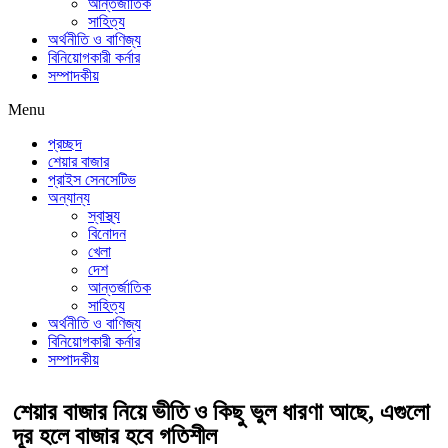
আন্তর্জাতিক
প্রতিকার
বিদায়ী অর্থবছরে এলো ৩ হাজার ৫৫৮ কোটি ৯৩ লাখ
সাহিত্য
অর্থনীতি ও বাণিজ্য
বিনিয়োগকারী কর্নার
৯০ হাজার মার্কিন ডলার রেমিট্যান্স
আগের যেকেনো সময়ের চেয়ে
সম্পাদকীয়
বেশি খাদ্য মজুত আছে: খাদ্য মন্ত্রণালয়
Menu
প্রচ্ছদ
শেয়ার বাজার
প্রাইস সেনসেটিভ
অন্যান্য
স্বাস্থ্য
বিনোদন
খেলা
দেশ
আন্তর্জাতিক
সাহিত্য
অর্থনীতি ও বাণিজ্য
বিনিয়োগকারী কর্নার
সম্পাদকীয়
শেয়ার বাজার নিয়ে ভীতি ও কিছু ভুল ধারণা আছে, এগুলো
দূর হলে বাজার হবে গতিশীল