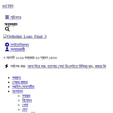
অর্থ লিপি
সূচিপত্র
অনুসন্ধান
লগইন/নিবন্ধন
ব্যবহারকারী
৭ আগস্ট ২০২৬ শুক্রবার ২৩ শ্রাবণ ১৪৩৩
সর্বশেষ খবর
আশা দিয়ে শুরু, হতাশায় শেষ! ডিএসইতে বিক্রির ঝড়, বাজার কি
নতুন মোড়ের সামনে?
ইন্স্যুরেন্স শেয়ারের জোরে বাজারে প্রাণ
প্রচ্ছদ
শেয়ার বাজার
প্রাইস সেনসেটিভ
ফিরছে, বাড়ছে লেনদেন, বাজারের পরবর্তী গন্তব্য কোথায়?
অন্যান্য
স্বাস্থ্য
লেনদেন ১২০০ কোটি ছাড়ালেও সূচকে মন্দা: নিস্প্রাণ শেয়ারবাজার,
বিনোদন
খেলা
নেপথ্যে কী?
পর্যাপ্ত ঘুমেও ক্লান্তি কাটছে না! আছে
দেশ