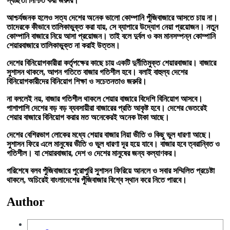
স্বচ্ছতা
নিশ্চিত
করা
জরুরি।
আশ্চর্যজনক
হলেও
সত্য
দেশের
অনেক
ভালো
কোম্পানি
পুঁজিবাজারে
আসতে
চায়
না।
তাদেরকে
কীভাবে
তালিকাভুক্ত
করা
যায়,
সে
ব্যাপারে
উদ্যোগ
নেয়া
প্রয়োজন। নতুন
কোম্পানি
বাজারে
নিয়ে
আসা
প্রয়োজন।
তাই
বলে
দুর্বল
ও
কম
মানসম্পন্ন
কোম্পানি
শেয়ার
বাজারে
তালিকাভুক্ত
না
করাই
উত্তম।
দেশের
বিনিয়োগকারীরা
কর্তৃপক্ষের
কাছে
চায়
একটি
দুর্নীতিমুক্ত
শেয়ারবাজার।
বাজারে
সুশাসন
থাকলে
,
আপন
গতিতে
বাজার
গতিশীল
হবে। বলাই
বাহুল্য
দেশের
বিনিয়োগকারীদের
বিনিয়োগ
শিক্ষা
ও
সচেতনতাও
জরুরি।
না
বললেই
নয়
,
বাজার
গতিশীল
থাকলে
শেয়ার
বাজারে
বিদেশি
বিনিয়োগ
আসবে।
পাশাপাশি
দেশের
বড়
বড়
ব্যবসায়ীরা
বাজারের
প্রতি
আকৃষ্ট
হবে।
দেশের
ভেতরেই
শেয়ার
বাজারে
বিনিয়োগ
করার
মত
অনেকেরই
অনেক
টাকা
আছে।
দেশের
বেশিরভাগ
লোকের
মধ্যে
শেয়ার
বাজার
নিয়া
ভীতি
ও
কিছু
ভুল
ধারণা
আছে।
সুশাসন
ফিরে
এলে
মানুষের
ভীতি
ও
ভুল
ধারণা
দূর
হয়ে
যাবে।
বাজার
হবে
ত্বরান্বিত
ও
গতিশীল।
যা
শেয়ার
বাজার
,
দেশ
ও
দেশের
মানুষের
জন্য
কল্যাণকর।
পরিশেষে
বলব
পুঁজিবাজারে
পুরোপুরি
সুশাসন
ফিরিয়ে
আনলে
ও
সবার
সম্মিলিত
প্রচেষ্টা
থাকলে
,
অচিরেই
বাংলাদেশের
পুঁজিবাজার
বিশ্বে
স্থান
করে
নিতে
পারবে।
Author