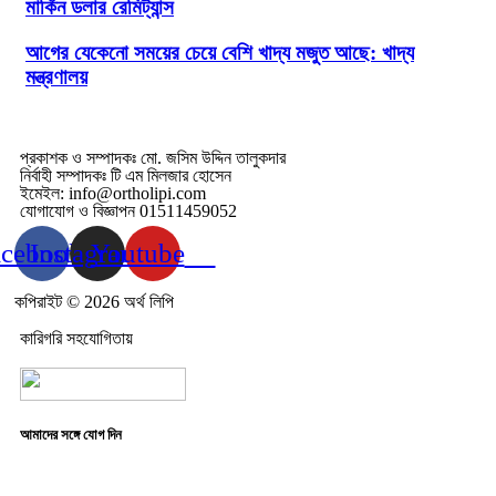
মার্কিন ডলার রেমিট্যান্স
আগের যেকেনো সময়ের চেয়ে বেশি খাদ্য মজুত আছে: খাদ্য
মন্ত্রণালয়
প্রকাশক ও সম্পাদকঃ মো. জসিম উদ্দিন তালুকদার
নির্বাহী সম্পাদকঃ টি এম মিলজার হোসেন
ইমেইল: info@ortholipi.com
যোগাযোগ ও বিজ্ঞাপন 01511459052
acebook
Instagram
Youtube
কপিরাইট © 2026 অর্থ লিপি
কারিগরি সহযোগিতায়
আমাদের সঙ্গে যোগ দিন