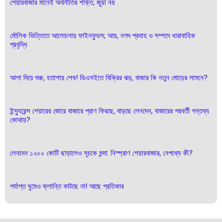
শেয়ারবাজার মানেই অর্থনীতির শক্তি, জুয়া নয়
মৌলিক ভিত্তিতে আলোচনায় ফাইনফুডস; আয়, নগদ প্রবাহ ও সম্পদে ধারাবাহিক
প্রবৃদ্ধি
আশা দিয়ে শুরু, হতাশায় শেষ! ডিএসইতে বিক্রির ঝড়, বাজার কি নতুন মোড়ের সামনে?
ইন্স্যুরেন্স শেয়ারের জোরে বাজারে প্রাণ ফিরছে, বাড়ছে লেনদেন, বাজারের পরবর্তী গন্তব্য
কোথায়?
লেনদেন ১২০০ কোটি ছাড়ালেও সূচকে মন্দা: নিস্প্রাণ শেয়ারবাজার, নেপথ্যে কী?
পর্যাপ্ত ঘুমেও ক্লান্তি কাটছে না! আছে প্রতিকার