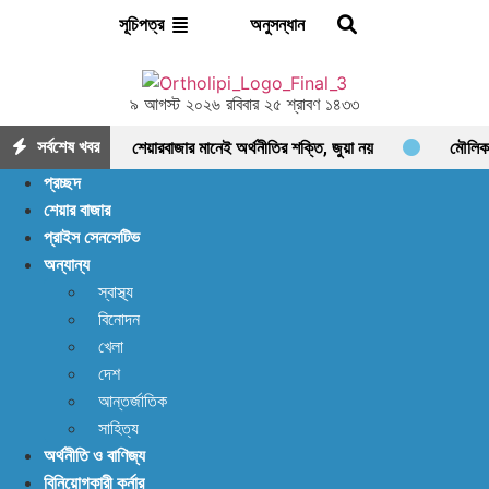
অনুসন্ধান
সূচিপত্র
৯ আগস্ট ২০২৬ রবিবার ২৫ শ্রাবণ ১৪৩৩
সর্বশেষ খবর
শেয়ারবাজার মানেই অর্থনীতির শক্তি, জুয়া নয়
মৌলিক
প্রচ্ছদ
ভিত্তিতে আলোচনায় ফাইনফুডস; আয়, নগদ প্রবাহ ও সম্পদে
শেয়ার বাজার
প্রাইস সেনসেটিভ
ধারাবাহিক প্রবৃদ্ধি
আশা দিয়ে শুরু, হতাশায় শেষ!
অন্যান্য
ডিএসইতে বিক্রির ঝড়, বাজার কি নতুন মোড়ের সামনে?
স্বাস্থ্য
বিনোদন
ইন্স্যুরেন্স শেয়ারের জোরে বাজারে প্রাণ ফিরছে, বাড়ছে লেনদেন,
খেলা
বাজারের পরবর্তী গন্তব্য কোথায়?
লেনদেন ১২০০ কোটি
দেশ
আন্তর্জাতিক
ছাড়ালেও সূচকে মন্দা: নিস্প্রাণ শেয়ারবাজার, নেপথ্যে কী?
সাহিত্য
অর্থনীতি ও বাণিজ্য
পর্যাপ্ত ঘুমেও ক্লান্তি কাটছে না! আছে প্রতিকার
বিনিয়োগকারী কর্নার