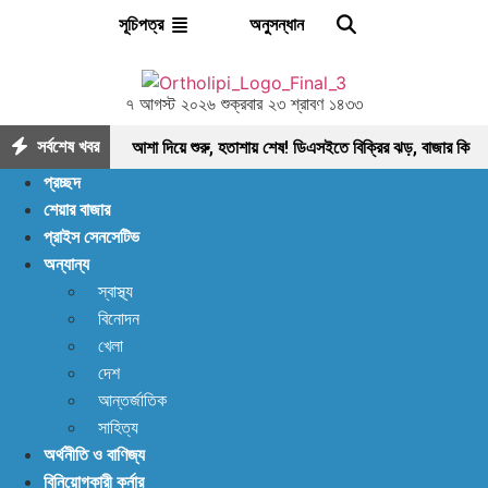
অনুসন্ধান
সূচিপত্র
৭ আগস্ট ২০২৬ শুক্রবার ২৩ শ্রাবণ ১৪৩৩
সর্বশেষ খবর
আশা দিয়ে শুরু, হতাশায় শেষ! ডিএসইতে বিক্রির ঝড়, বাজার কি
প্রচ্ছদ
নতুন মোড়ের সামনে?
ইন্স্যুরেন্স শেয়ারের জোরে বাজারে
শেয়ার বাজার
প্রাইস সেনসেটিভ
প্রাণ ফিরছে, বাড়ছে লেনদেন, বাজারের পরবর্তী গন্তব্য কোথায়?
অন্যান্য
লেনদেন ১২০০ কোটি ছাড়ালেও সূচকে মন্দা: নিস্প্রাণ
স্বাস্থ্য
বিনোদন
শেয়ারবাজার, নেপথ্যে কী?
পর্যাপ্ত ঘুমেও ক্লান্তি কাটছে
খেলা
না! আছে প্রতিকার
বিদায়ী অর্থবছরে এলো ৩ হাজার ৫৫৮
দেশ
আন্তর্জাতিক
কোটি ৯৩ লাখ ৯০ হাজার মার্কিন ডলার রেমিট্যান্স
আগের
সাহিত্য
অর্থনীতি ও বাণিজ্য
যেকেনো সময়ের চেয়ে বেশি খাদ্য মজুত আছে: খাদ্য মন্ত্রণালয়
বিনিয়োগকারী কর্নার