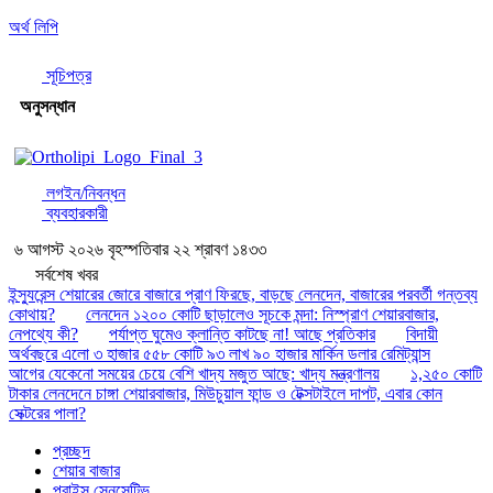
অর্থ লিপি
সূচিপত্র
অনুসন্ধান
লগইন/নিবন্ধন
ব্যবহারকারী
৬ আগস্ট ২০২৬ বৃহস্পতিবার ২২ শ্রাবণ ১৪৩৩
সর্বশেষ খবর
ইন্স্যুরেন্স শেয়ারের জোরে বাজারে প্রাণ ফিরছে, বাড়ছে লেনদেন, বাজারের পরবর্তী গন্তব্য
কোথায়?
লেনদেন ১২০০ কোটি ছাড়ালেও সূচকে মন্দা: নিস্প্রাণ শেয়ারবাজার,
নেপথ্যে কী?
পর্যাপ্ত ঘুমেও ক্লান্তি কাটছে না! আছে প্রতিকার
বিদায়ী
অর্থবছরে এলো ৩ হাজার ৫৫৮ কোটি ৯৩ লাখ ৯০ হাজার মার্কিন ডলার রেমিট্যান্স
আগের যেকেনো সময়ের চেয়ে বেশি খাদ্য মজুত আছে: খাদ্য মন্ত্রণালয়
১,২৫০ কোটি
টাকার লেনদেনে চাঙ্গা শেয়ারবাজার, মিউচুয়াল ফান্ড ও টেক্সটাইলে দাপট, এবার কোন
সেক্টরের পালা?
প্রচ্ছদ
শেয়ার বাজার
প্রাইস সেনসেটিভ