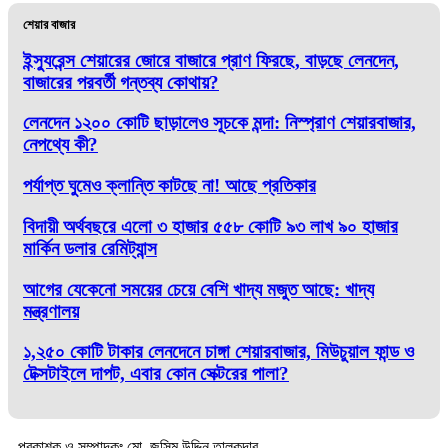
শেয়ার বাজার
ইন্স্যুরেন্স শেয়ারের জোরে বাজারে প্রাণ ফিরছে, বাড়ছে লেনদেন,
বাজারের পরবর্তী গন্তব্য কোথায়?
লেনদেন ১২০০ কোটি ছাড়ালেও সূচকে মন্দা: নিস্প্রাণ শেয়ারবাজার,
নেপথ্যে কী?
পর্যাপ্ত ঘুমেও ক্লান্তি কাটছে না! আছে প্রতিকার
বিদায়ী অর্থবছরে এলো ৩ হাজার ৫৫৮ কোটি ৯৩ লাখ ৯০ হাজার
মার্কিন ডলার রেমিট্যান্স
আগের যেকেনো সময়ের চেয়ে বেশি খাদ্য মজুত আছে: খাদ্য
মন্ত্রণালয়
১,২৫০ কোটি টাকার লেনদেনে চাঙ্গা শেয়ারবাজার, মিউচুয়াল ফান্ড ও
টেক্সটাইলে দাপট, এবার কোন সেক্টরের পালা?
প্রকাশক ও সম্পাদকঃ মো. জসিম উদ্দিন তালুকদার